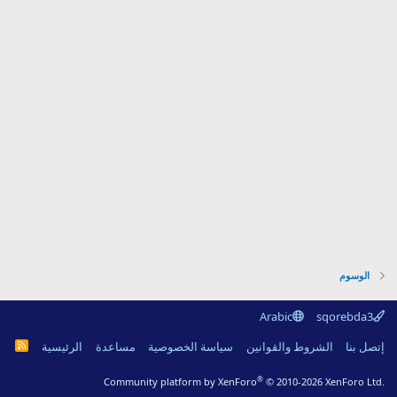
الوسوم
Arabic
sqorebda3
R
إتصل بنا
الشروط والقوانين
سياسة الخصوصية
مساعدة
الرئيسية
S
S
®
Community platform by XenForo
© 2010-2026 XenForo Ltd.