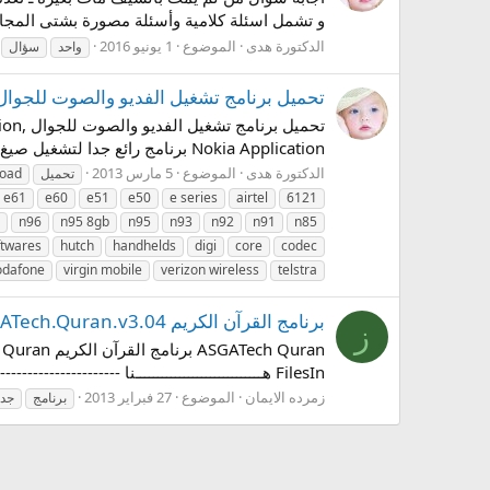
و تشمل اسئلة كلامية وأسئلة مصورة بشتى المجالات
الدكتورة هدى
الموضوع
1 يونيو 2016
واحد
سؤال
تحميل برنامج تشغيل الفديو والصوت للجوال ,e Codec Player Mobile | Nokia Application
Nokia Application برنامج رائع جدا لتشغيل صيغ الفيديو والصوت يدعم الكتير من الجوالات هده بعض الفيديوهات لاتبات التشغيل Beavis and...
الدكتورة هدى
الموضوع
5 مارس 2013
تحميل
oad
e61
e60
e51
e50
e series
airtel
6121
n96
n95 8gb
n95
n93
n92
n91
n85
ftwares
hutch
handhelds
digi
core
codec
odafone
virgin mobile
verizon wireless
telstra
برنامج القرآن الكريم ASGATech.Quran.v3.04 مع التفسير والصوت نسخة جديدة
ز
FilesIn هـــــــــــــــــــــــــــــنا ------------------------------------------------------------------- Hulkload...
زمرده الايمان
الموضوع
27 فبراير 2013
برنامج
جدي