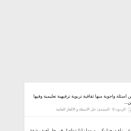
سئلة واجوبة منها ثقافية تربوية ترفيهية تعليمية وفيها
...
الردود: 0
المنتدى:
حل الاسئلة و الالغاز العامة
واحد من لعبة رشفة لغز رقم 30 للمجموعة الرابعة اخوتى الاعــــزاء مرحبا بكـــــم وما زلنا نتواصل فى حل لعبة رشفة