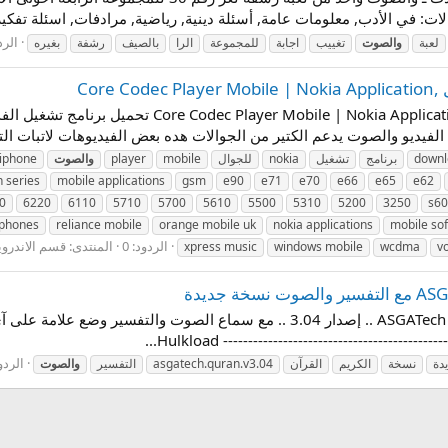
: في الأدب, معلومات عامة, أسئلة دينية, رياضية, مرادفات, اسئلة تفكير.
الردو
لعبة
والصوت
تغييب
اجابة
للمجموعة
الرا
بالصيف
رشفة
بغيره
Cor
downl
برنامج
تشغيل
nokia
للجوال
mobile
player
والصوت
iphone
n series
mobile applications
gsm
e90
e71
e70
e66
e65
e62
0
6220
6110
5710
5700
5610
5500
5310
5200
3250
s60
phones
reliance mobile
orange mobile uk
nokia applications
mobile so
الردود: 0
المنتدى:
قسم الاندرويد - id
xpress music
windows mobile
wcdma
v
ASGATech Quran برنامج القرآن الكريم ASGATech Quran .. إصدار 3.04 .. مع سماع
الردود
دة
نسخة
الكريم
القرآن
asgatech.quran.v3.04
التفسير
والصوت