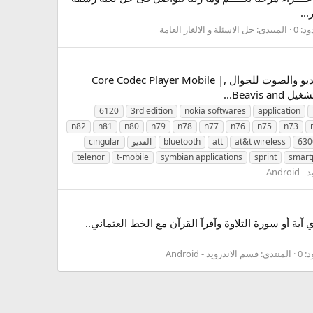
..
د: 0
المنتدى:
حل الاسئلة و الالغاز العامة
تحميل برنامج تشغيل الفديو والصوت للجوال ,Core Codec Player Mobile | Nokia Application تحميل برنامج تشغيل الفديو والصوت للجوال ,Core Codec Player Mobile |
6120
3rd edition
nokia softwares
application
n82
n81
n80
n79
n78
n77
n76
n75
n73
630
at&t wireless
att
bluetooth
الفديو
cingular
telenor
t-mobile
symbian applications
sprint
smart
Andro
 الصوت والتفسير وضع علامة على آي آية أو سورة التلاوة وآقرآ القرآن مع الخط العثماني..
: 0
المنتدى:
قسم الاندرويد - Android