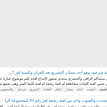
 شرعية، وهو احد مصادر التشريع بعد القران والسنة لغز 7 ر
 فى منتداكم الراقى والحصرى منتدى صقور الابداع اقدم لكم موضوع عبارة عن ا
ضمن لعبة كلمات متقاطعة او لعبة رشفة او لعبة كلمة السر وهى تجمع بين
لصوت
أسلمت
اجابة
مصادر
اتفاق
العلماء
التشريع
شرعية،
والمجتهدين
لصوت واحد من لعبة رشفة لغز رقم 30 للمجموعة الرا
اجابة سؤال من لم يمت بالسيف مات بغيره ـ تعددت ـ والصوت 