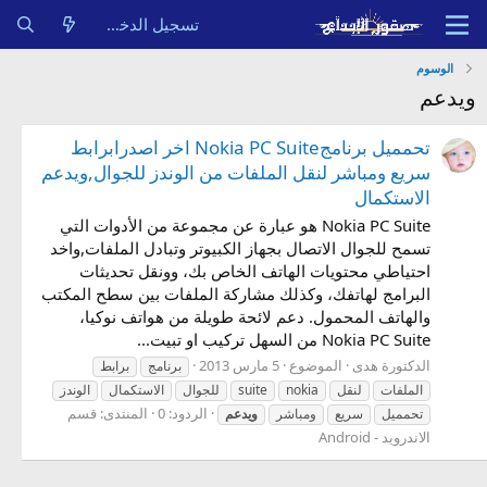
تسجيل الدخول
الوسوم
ويدعم
تحمميل برنامجNokia PC Suite اخر اصدرابرابط
سريع ومباشر لنقل الملفات من الوندز للجوال,ويدعم
الاستكمال
Nokia PC Suite هو عبارة عن مجموعة من الأدوات التي
تسمح للجوال الاتصال بجهاز الكبيوتر وتبادل الملفات,واخد
احتياطي محتويات الهاتف الخاص بك، وونقل تحديثات
البرامج لهاتفك، وكذلك مشاركة الملفات بين سطح المكتب
والهاتف المحمول. دعم لائحة طويلة من هواتف نوكيا،
Nokia PC Suite من السهل تركيب او تبيت...
الدكتورة هدى
الموضوع
5 مارس 2013
برنامج
برابط
الملفات
لنقل
nokia
suite
للجوال
الاستكمال
الوندز
الردود: 0
المنتدى:
قسم
تحمميل
سريع
ومباشر
ويدعم
الاندرويد - Android