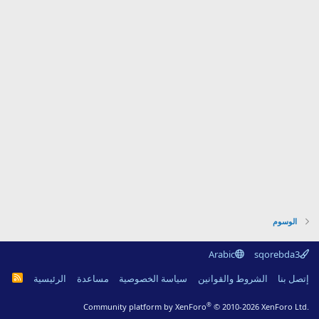
الوسوم
Arabic
sqorebda3
R
إتصل بنا
الشروط والقوانين
سياسة الخصوصية
مساعدة
الرئيسية
S
S
®
Community platform by XenForo
© 2010-2026 XenForo Ltd.