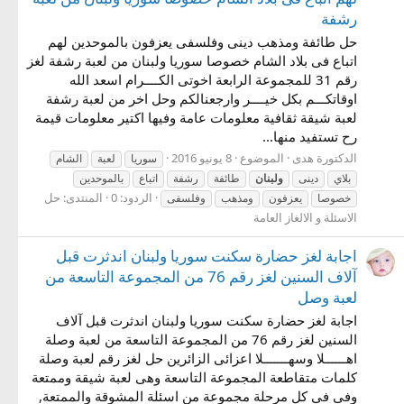
رشفة
حل طائفة ومذهب دينى وفلسفى يعزفون بالموحدين لهم
اتباع فى بلاد الشام خصوصا سوريا ولبنان من لعبة رشفة لغز
رقم 31 للمجموعة الرابعة اخوتى الكــــرام اسعد الله
اوقاتكـــم بكل خيــــر وارجعنالكم وحل اخر من لعبة رشفة
لعبة شيقة ثقافية معلومات عامة وفيها اكتير معلومات قيمة
رح تستفيد منها...
الدكتورة هدى
الموضوع
8 يونيو 2016
سوريا
لعبة
الشام
بلاي
دينى
ولبنان
طائفة
رشفة
اتباع
بالموحدين
الردود: 0
المنتدى:
حل
خصوصا
يعزفون
ومذهب
وفلسفى
الاسئلة و الالغاز العامة
اجابة لغز حضارة سكنت سوريا ولبنان اندثرت قبل
آلاف السنين لغز رقم 76 من المجموعة التاسعة من
لعبة وصل
اجابة لغز حضارة سكنت سوريا ولبنان اندثرت قبل آلاف
السنين لغز رقم 76 من المجموعة التاسعة من لعبة وصلة
اهــــــلا وسهـــــــلا اعزائى الزائرين حل لغز رقم لعبة وصلة
كلمات متقاطعة المجموعة التاسعة وهى لعبة شيقة وممتعة
وفى في كل مرحلة مجموعة من اسئلة المشوقة والممتعة,