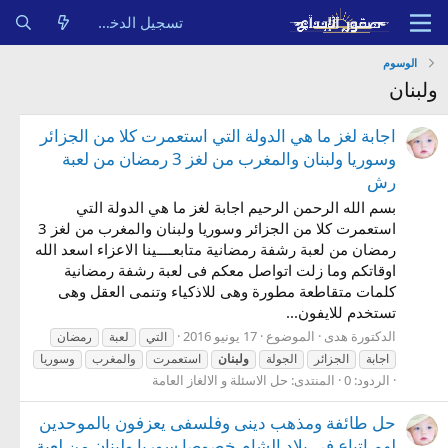
تسجيل الدخول
الوسوم
ولبنان
اجابة لغز ما هي الدولة التي استعمرت كلا من الجزائر
وسوريا ولبنان والمغرب من لغز 3 رمضان من لعبة
رش
بسم الله الرحمن الرحيم اجابة لغز ما هي الدولة التي
استعمرت كلا من الجزائر وسوريا ولبنان والمغرب من لغز 3
رمضان من لعبة رشفة رمضانية متابعــــينا الاعزاء اسعد الله
اوقاتكم وما زلت اتواصل معكم فى لعبة رشفة رمضانية
كلمات متقاطعة مطورة وهى للاذكياء وتنمى العقل وهى
تستخدم للايفون...
الدكتورة هدى
الموضوع
17 يونيو 2016
التي
لعبة
رمضان
اجابة
الجزائر
الجولة
ولبنان
استعمرت
والمغرب
وسوريا
الردود: 0
المنتدى:
حل الاسئلة و الالغاز العامة
حل طائفة ومذهب دينى وفلسفى يعزفون بالموحدين
لهم اتباع فى بلاد الشام خصوصا سوريا ولبنان من لعبة