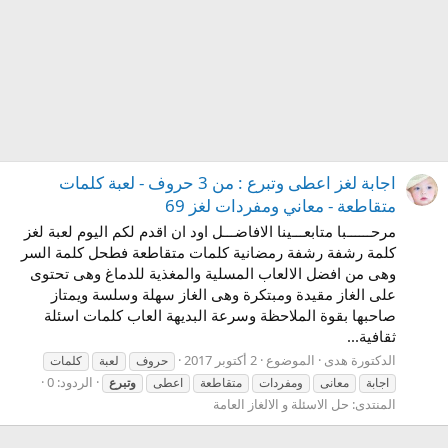
اجابة لغز اعطى وتبرع : من 3 حروف - لعبة كلمات
متقاطعة - معاني ومفردات لغز 69
مرحــــــبا متابعـــينا الافاضـــل اود ان اقدم لكم اليوم لعبة لغز
كلمة رشفة رشفة رمضانية كلمات متقاطعة فطحل كلمة السر
وهى من افضل الالعاب المسلية والمغذية للدماغ وهى تحتوى
على الغاز مقيدة ومبتكرة وهى الغاز سهلة وسلسة ويمتاز
صاحبها بقوة الملاحظة وسرعة البديهة العاب كلمات اسئلة
ثقافية...
الدكتورة هدى
الموضوع
2 أكتوبر 2017
حروف
لعبة
كلمات
الردود: 0
اجابة
معانى
ومفردات
متقاطعة
اعطى
وتبرع
المنتدى:
حل الاسئلة و الالغاز العامة