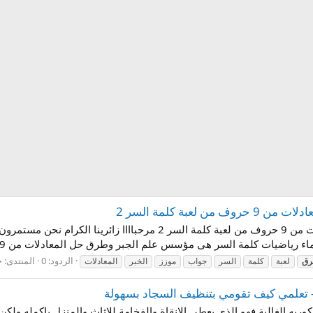
بة كلمة السر 2
الردود: 0
المنتدى:
ح
رق
لعبة
كلمة
السر
جواب
موزز
الخبر
المعادلات
 تعلمي كيف تقومي بتنظيف السجاد بسهولة
يه الغالية فهو الذي يعطي الانقاة والفخامة للاثاث والمنزل باكمله ولكن ب