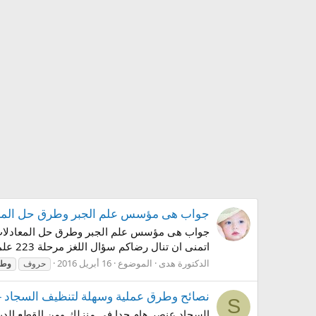
جواب هى مؤسس علم الجبر وطرق حل المعادلات من 9 حروف من لع
اتمنى ان تنال رضاكم سؤال اللغز مرحلة 223 علماء رياضيات كلمة السر هى مؤسس علم الجبر وطرق حل المعادلات من 9 حروف...
الدكتورة هدى
الموضوع
16 أبريل 2016
حروف
وط
نصائح وطرق عملية وسهلة لتنظيف السجاد -
S
السجاد عنصر هام جدا في منزلك ومن القطع الديكور