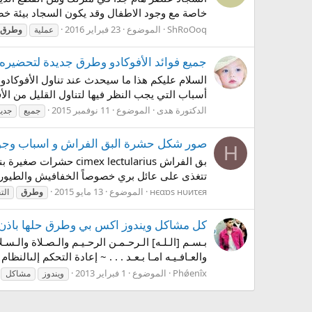
خاصة مع وجود الاطفال وقد يكون السجاد بيئة خصبة
ShRoOoq
الموضوع
23 فبراير 2016
عملية
وطرق
جميع فوائد الأفوكادو وطرق جديدة لتحضيره 
السلام عليكم هذا ما سيحدث عند تناول الأفوكادو ك
أسباب التي يجب النظر فيها لتناول القليل من الأفوكادو يوميا. 1. يقلل من خطر الإصابة بأمراض 
الدكتورة هدى
الموضوع
11 نوفمبر 2015
جميع
جديد
صور شكل حشرة البق الفراش و اسباب وجو
Н
بق الفراش ectularius
تتغذى على عائل بري خصوصاً الخفافيش والطيور. ا
нєαɒs нυиτєя
الموضوع
13 مايو 2015
وطرق
الت
كل مشاكل ويندوز اكس بي وطرق حلها باذن 
بـسـم [الـلـه] الـرحـمـن الرحـيـم والـصـلاة والـسـ
والعـافـيـه امـا بـعـد . . . ~ إعادة التحكم إلىال
Phǿenîx
الموضوع
1 فبراير 2013
ويندوز
مشاكل