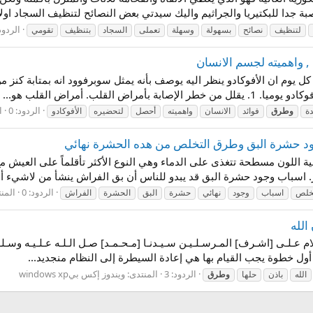
 جدا للبكتيريا والجراثيم واليك سيدتي بعض النصائح لتنظيف السجاد اولا ا
الردود:
لتنظيف
نصائح
بسهولة
وسهلة
تعملى
السجاد
بتنظيف
تقومي
, واهميته لجسم الانسان
ل يوم ان الأفوكادو ينظر اليه يوصف بأنه يمثل سوبرفوود انه بمتابة كنز م
القلب. أمراض القلب هو...
الردود: 0
ا
ة
وطرق
فوائد
الانسان
واهميته
أحصل
لتحضيره
الأفوكادو
د حشرة البق وطرق التخلص من هده الحشرة نهائي
cimex l حشرات صغيرة بنية اللون مسطحة تتغذى على الدماء وهي النوع الأكثر تأقلماً عل
سباب وجود حشرة البق قد يبدو للناس أن بق الفراش ينشأ من لاشيء أو يأ
الردود: 0
المن
خلص
اسباب
وجود
نهائي
حشرة
البق
الحشرة
الفراش
الله
لام عـلـى [اشـرف] المـرسـلـيـن سـيـدنـا [مـحـمـد] صـل الـلـه عـلـيـه وسـلـ
نظام أول خطوة يجب القيام بها هي إعادة السيطرة إلى النظام منجديد...
الردود: 3
المنتدى:
ويندوز إكس بيwindows xp
الله
باذن
حلها
وطرق