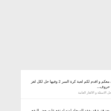
جواب هى مؤسس علم الجبر وطرق حل المعادلات من 9 حروف من لعبة كلمة السر 2 مرحباااا زائرينا الكرام نحن مستمرون معكم و اقدم لكم لعبة كرة السر 2 وفيها حل لكل لغز
ل الاسئلة و الالغاز العامة
عد فترة قد يفقد السجاد لونه او تقع عليه بعض البقع