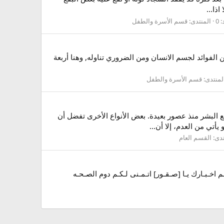
ذا...
 0
المنتدى:
قسم الأسرة والطفل
ن الفوائد لجسم الانسان ومن الضروري تناوله, وهنا أربعة
لمنتدى:
قسم الأسرة والطفل
ى العيش مع البشر منذ عصور بعيدة. بعض الأنواع الأخرى تفضل أن
تي من العدم، إلا أن...
تدى:
القسم العام
م اخـبـارك يـا [صـقـور] اتـمـنى لـكـم دوم الصـحـه