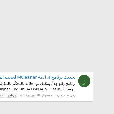
تحديث برنامج MCleaner v2.1.4 لحجب المكالمات والرسائل
ز
برنامج رائع جداً، يمكنك من خلاله بالتحكّم بالمك
الوسائط. MCleaner v2.1.4 Final S60v3 S60v5 SymbianOS9.x Unsigned English By DSPDA // FilesIn...
زمرده الايمان
الموضوع
18 فبراير 2013
برنامج
أح