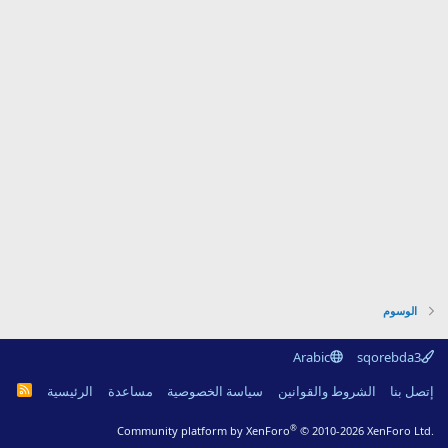
الوسوم
Arabic
sqorebda3
R
إتصل بنا
الشروط والقوانين
سياسة الخصوصية
مساعدة
الرئيسية
S
S
®
Community platform by XenForo
© 2010-2026 XenForo Ltd.