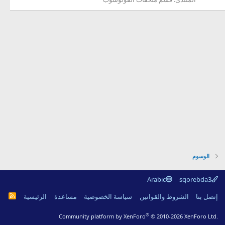
الوسوم
Arabic
sqorebda3
R
إتصل بنا
الشروط والقوانين
سياسة الخصوصية
مساعدة
الرئيسية
S
S
®
Community platform by XenForo
© 2010-2026 XenForo Ltd.