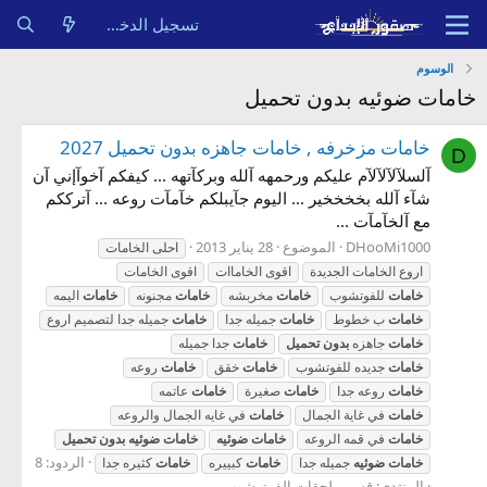
تسجيل الدخول
الوسوم
خامات ضوئيه بدون تحميل
خامات مزخرفه , خامات جاهزه بدون تحميل 2027
D
آلسلآلآلآلآم عليكم ورحمهه آلله وبركآتهه ... كيفكم آخوآإني آن
شآء آلله بخخخخير ... اليوم جآيبلكم خآمآت روعه ... آترككم
مع آلخآمآت ...
DHooMi1000
الموضوع
28 يناير 2013
احلى الخامات
اروع الخامات الجديدة
اقوى الخاماات
اقوى الخامات
خامات
للفوتشوب
خامات
مخربشه
خامات
مجنونه
خامات
اليمه
خامات
ب خطوط
خامات
جميله جدا
خامات
جميله جدا لتصميم اروع
خامات
جاهزه
بدون
تحميل
خامات
جدا جميله
خامات
جديده للفوتشوب
خامات
خقق
خامات
روعه
خامات
روعه جدا
خامات
صغيرة
خامات
عاتمه
خامات
في غاية الجمال
خامات
في غايه الجمال والروعه
خامات
في قمه الروعه
خامات
ضوئيه
خامات
ضوئيه
بدون
تحميل
الردود: 8
خامات
ضوئيه
جميله جدا
خامات
كبييره
خامات
كثيره جدا
المنتدى:
قسم ملحقات الفوتوشوب