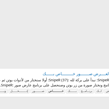
ج لعــــرض صـــــــور خـــــــــاص بــــــك
سنبرمج ليزم برنامج لعرض صور خاصة بك :SnipeR (61): نبدأ على بر
 ونختار صورة من زر بوتن وصنحصل على برنامج عارض صور :SnipeR...
رض
لــك
برنــامــج
بــــــك
خـــــــــاص
صـــــــور
إدـــــــخـــــل
وبــــ