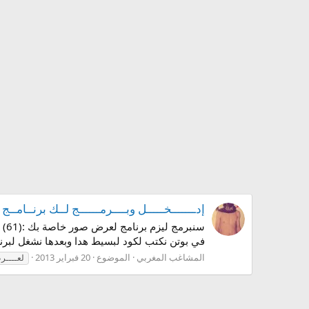
إدـــــــخـــــل وبــــرمــــــج لــك برنــامــ
في بوتن نكتب لكود لبسيط هدا وبعدها نشغل لبرنامج
المشاغب المغربي
الموضوع
20 فبراير 2013
لعــــ