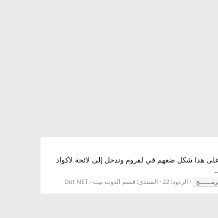
كة لله :SnipeR (37): أولا سنختار من لأدوات بوتن ثم على هدا شكل ضعهم في لفروم وندخل إلى لائحة لأكواد
الردود: 22
المنتدى:
قسم الدوت نيت - Dot NET
رمــــــج