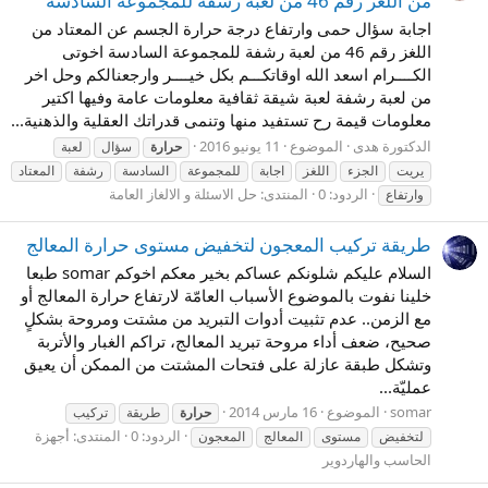
من اللغز رقم 46 من لعبة رشفة للمجموعة السادسة
اجابة سؤال حمى وارتفاع درجة حرارة الجسم عن المعتاد من
اللغز رقم 46 من لعبة رشفة للمجموعة السادسة اخوتى
الكــــرام اسعد الله اوقاتكـــم بكل خيــــر وارجعنالكم وحل اخر
من لعبة رشفة لعبة شيقة ثقافية معلومات عامة وفيها اكتير
معلومات قيمة رح تستفيد منها وتنمى قدراتك العقلية والذهنية...
الدكتورة هدى
الموضوع
11 يونيو 2016
حرارة
سؤال
لعبة
يريت
الجزء
اللغز
اجابة
للمجموعة
السادسة
رشفة
المعتاد
الردود: 0
المنتدى:
حل الاسئلة و الالغاز العامة
وارتفاع
طريقة تركيب المعجون لتخفيض مستوى حرارة المعالج
السلام عليكم شلونكم عساكم بخير معكم اخوكم somar طبعا
خلينا نفوت بالموضوع الأسباب العامّة لارتفاع حرارة المعالج أو
مع الزمن.. عدم تثبيت أدوات التبريد من مشتت ومروحة بشكلٍ
صحيح، ضعف أداء مروحة تبريد المعالج، تراكم الغبار والأتربة
وتشكل طبقة عازلة على فتحات المشتت من الممكن أن يعيق
عمليّة...
somar
الموضوع
16 مارس 2014
حرارة
طريقة
تركيب
الردود: 0
المنتدى:
أجهزة
لتخفيض
مستوى
المعالج
المعجون
الحاسب والهاردوير