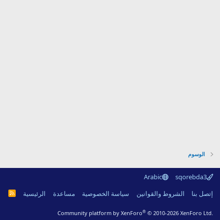
الوسوم
Arabic
sqorebda3
R
إتصل بنا
الشروط والقوانين
سياسة الخصوصية
مساعدة
الرئيسية
S
S
®
Community platform by XenForo
© 2010-2026 XenForo Ltd.