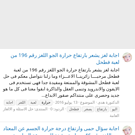
اجابة لغز يشعر بارتفاع حرارة الجو اللغز رقم 196 من
لعبة فطحل
اجابة لغز يشعر بارتفاع حرارة الجو اللغز رقم 196 من لعبة
فطحل مرحبــــا زائرينــا الاعـــزاء وما زلنا نتواصل معكم فى حل
لعبة فطحل المشوقة والممتعة ومفيدة جدا فهى تستخدم فى
الايفون والاندرويد وتنمى العقل والذاكرة ابقوا معنا فى كل ما هو
جديد وحصرى على منتداكم صقور الابداع...
الدكتورة هدى
الموضوع
13 يوليو 2016
حرارة
لعبة
اللغز
اجابة
الردود: 0
المنتدى:
حل الاسئلة و الالغاز
اليو
بارتفاع
يصغر
فطحل
العامة
اجابة سؤال حمى وارتفاع درجة حرارة الجسم عن المعتاد