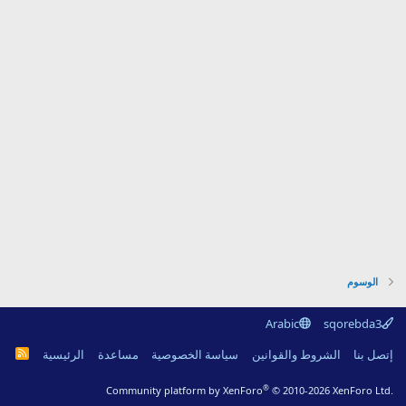
الوسوم
Arabic
sqorebda3
R
إتصل بنا
الشروط والقوانين
سياسة الخصوصية
مساعدة
الرئيسية
S
S
®
Community platform by XenForo
© 2010-2026 XenForo Ltd.