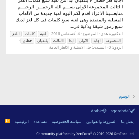
االثالث المجموعة الاولى بســـم الله الرحمـــن الرحيـــم
متابعـــينا الاعزاء اقدم لكم اليوم لعبة جديدة من الالعاب
المسلية والمفيدة وهى لعبة سبع كلمات فى كل لغز لديك
سبع رموز شيقة وذكية في...
الدكتورة هدى
الموضوع
4 أغسطس 2016
لعبة
كلمات
اللغز
المجموعة
اجابة
الاولى
ابدا
االثالث
يلتقيان
خطان
الردود: 0
المنتدى:
حل الاسئلة و الالغاز العامة
الوسوم
Arabic
sqorebda3
R
إتصل بنا
الشروط والقوانين
سياسة الخصوصية
مساعدة
الرئيسية
S
S
®
Community platform by XenForo
© 2010-2026 XenForo Ltd.