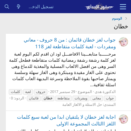
تسجيل الدخول
الوسوم
خطان
جواب لغز خطان قائمان : من 8 حروف - معاني
ومفردات - لعبة كلمات متقاطعة لغز 118
مرحــــــبا متابعـــينا الافاضـــل اود ان اقدم لكم اليوم لعبة
لغز كلمة رشفة رشفة رمضانية كلمات متقاطعة فطحل كلمة
السر وهى من افضل الالعاب المسلية والمغذية للدماغ وهى
تحتوى على الغاز مقيدة ومبتكرة وهى الغاز سهلة وسلسة
ويمتاز صاحبها بقوة الملاحظة وسرعة البديهة العاب كلمات
اسئلة ثقافية...
الدكتورة هدى
الموضوع
29 سبتمبر 2017
حروف
لعبة
كلمات
الردود: 0
جواب
معانى
ومفردات
متقاطعة
خطان
قائمان
المنتدى:
حل الاسئلة و الالغاز العامة
اجابة لغز خطان لا يلتقيان ابدا من لعبة سبع كلمات
اللغز االثالث المجموعة الاولى
اجابة لغز خطان لا يلتقيان ابدا من لعبة سبع كلمات اللغز