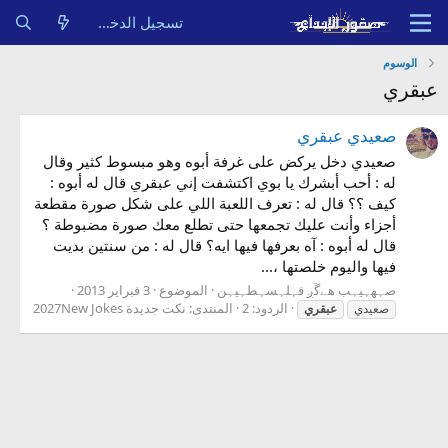
تسجيل الدخول
الوسوم
عبقري
صعيدي عبقري
صعيدي دخل يركض على غرفة أبوه وهو مبسوط كثير وقال
له : أحب أبشرك يا بوي اكتشفت إني عبقري قال له أبوه :
كيف ؟؟ قال له : تعرف اللعبة اللي على شكل صورة مقطعة
أجزاء وأنت عليك تجمعها حتى تطلع معك صورة مضبوطة ؟
قال له أبوه : آه بعرفها فيها ايه؟ قال له : من سنتين بديت
فيها واليوم خلصتها ،...
صہهہيہب هےﮜږ فہلہسہطہيہن
الموضوع
3 فبراير 2013
الردود: 2
المنتدى:
نكت جديدة 2027New Jokes
صعيدي
عبقري