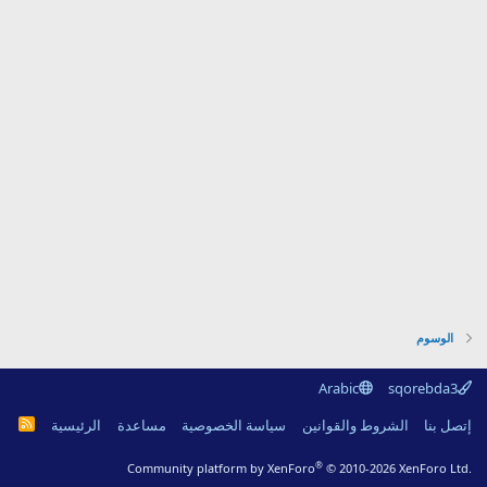
الوسوم
Arabic
sqorebda3
R
إتصل بنا
الشروط والقوانين
سياسة الخصوصية
مساعدة
الرئيسية
S
S
®
Community platform by XenForo
© 2010-2026 XenForo Ltd.