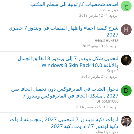
اضافة شخصيات كارتونية الى سطح المكتب
ح
حيدر سات
الردود
4
12 مارس 2018
شرح كيفية اخفاء واظهار الملفات في ويندوز 7 حصري
Н
2027
нєαɒs нυиτєя
الردود
8
10 يونيو 2015
لتحويل شكل ويندوز 7 إلى ويندوز 8 الفائق الجمال
والأناقة Windows 8 Skin Pack 10.0
SnipeR
الردود
5
2 مارس 2015
دخول الشات في الفايرفوكس دون تحميل الجافا صن
D
2027 , مشكله الجافا في الفايرفوكس ويندوز 7
DHooMi1000
الردود
13
25 ديسمبر 2014
ادوات ذكية لويندوز 7 للتحميل 2027 , مجموعة ادوات
ذكية لوندوز 7 / اداوت ذكية 2027
حمود دولة وعلم