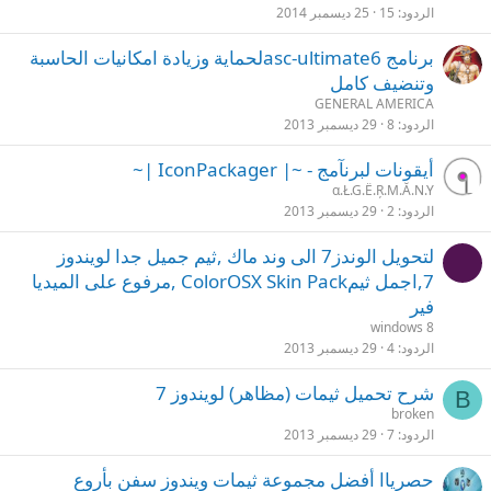
الردود
15
25 ديسمبر 2014
برنامج asc-ultimate6لحماية وزيادة امكانيات الحاسبة
وتنضيف كامل
GENERAL AMERICA
الردود
8
29 ديسمبر 2013
أيقونات لبرنآمج - ~| IconPackager |~
α.Ł.G.Ё.Ŗ.M.Ă.N.Y
الردود
2
29 ديسمبر 2013
لتحويل الوندز7 الى وند ماك ,ثيم جميل جدا لويندوز
7,اجمل ثيمColorOSX Skin Pack ,مرفوع على الميديا
فير
الردود
4
29 ديسمبر 2013
شرح تحميل ثيمات (مظاهر) لويندوز 7
B
broken
الردود
7
29 ديسمبر 2013
حصرياا أفضل مجموعة ثيمات ويندوز سفن بأروع