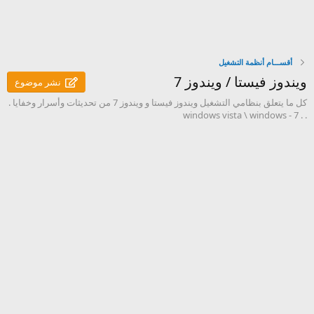
أقســـام أنظمة التشغيل
ويندوز فيستا / ويندوز 7
نشر موضوع
كل ما يتعلق بنظامي التشغيل ويندوز فيستا و ويندوز 7 من تحديثات وأسرار وخفايا .
. . 7 - windows vista \ windows