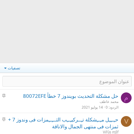
تصفيات
م
حل مشكلة التحديث بويندوز 7 خطأ 80072EFE
م
ث
محمد عاطف
الردود
0
14 يوليو 2021
ب
ت
م
حـِــِـِل مـِــِشكلة تـِــركيـِــِب الثـــِــِمزات فى وندوز 7 +
V
ث
ثمزات فى منتهى الجمال والاناقة
ب
Viřŭs ɱŝf