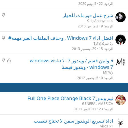
ت
الردود
22
5 يونيو 2020
م
شرح عمل فورمات للجهاز
ث
King Anonymous
الردود
9
2 مارس 2015
ب
ت
م
افضل اداء Windows 7 , وحذف الملفات الغير مهمه#
ث
رڈ_دپرڈدƒد‡رƒ'
الردود
15
29 ديسمبر 2013
ب
ت
م
م
قـوانين قسم / ويندوز 7 - windows vista \
غ
ث
windows 7 - ويندوز فيستا
ل
ب
MhWy
ق
ت
الردود
0
5 نوفمبر 2012
ثيم وندوزFull One Piece Orange Black 7
GENERAL AMERICA
الردود
23
11 أكتوبر 2021
اداة تسريع الويندوز سفن لا تحتاج تنصيب
viros_x1