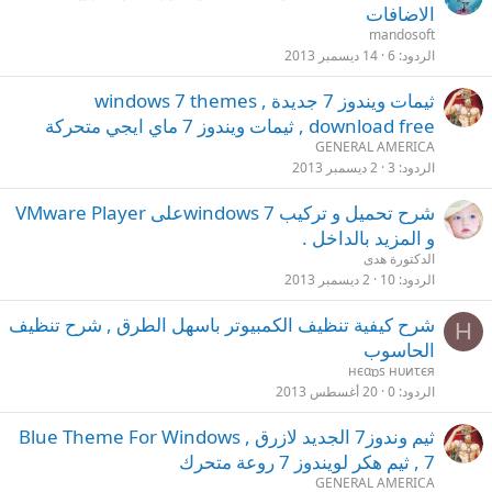
الاضافات
mandosoft
الردود
6
14 ديسمبر 2013
ثيمات ويندوز 7 جديدة , windows 7 themes
download free , ثيمات ويندوز 7 ماي ايجي متحركة
GENERAL AMERICA
الردود
3
2 ديسمبر 2013
شرح تحميل و تركيب windows 7على VMware Player
و المزيد بالداخل .
الدكتورة هدى
الردود
10
2 ديسمبر 2013
شرح كيفية تنظيف الكمبيوتر باسهل الطرق , شرح تنظيف
Н
الحاسوب
нєαɒs нυиτєя
الردود
0
20 أغسطس 2013
ثيم وندوز7 الجديد لازرق , Blue Theme For Windows
7 , ثيم هكر لويندوز 7 روعة متحرك
GENERAL AMERICA