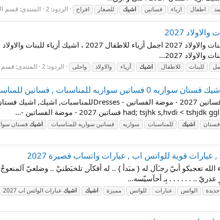
الردود: 2
المنتدى:
قسم ال
مد
اطفال
ازياء
فساتين
اشيك
للصغار
افراح
لاولاد 2027
الردود: 2
المنتدى:
قسم ا
مل
للبنات
للاطفال
اشيك
أزياء
والاولاد
واحلى
فستان
اشيك
للمناسبات
سواريه
فساتين سواريه للمناسبات
اشيك
فستان سوار
بارات قوية للواتس اب , عبارات واتساب قصيرة 2027
جبكو أبيّ رجـَآل له { مبَدأ } .. له أفكآر ٍ تلخبَطنيْ .. وضلعيّ آلمنعوجْ ل
ريّ .. . . . . . . بِـ أحآسيّسه...
جديدة
الواتس
عبارات
للواتس
مميزة
اشيك
اشيك
عبارات الواتس اب 2027