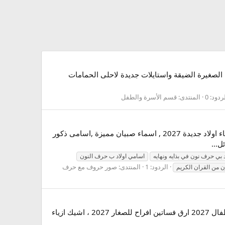
لصغيرة الضيقة واستايلات جديدة لاحلى الحمامات
ردود: 0
المنتدى:
قسم الأسرة والطفل
السلام عليكم اهلا بكم فى منتديات صقور الابداع ولاننا دوما نقدم لكم كل ماهو حصرى وحديث نقدم لكم احلى مجموعة اسماء اولاد جديدة 2027 , اسماء صبيان مميزة ,اسامى ذكور
ل...
 بي حرف نون في بذايه ونهايه
اسامي اولاد ب حرف النون
الردود: 1
المنتدى:
صور حروف مع حرف
ن من القران الكريم
احلى و ارق فساتين افراح للصغار 2027 ، اشيك ازياء اطفال 2027 احلى و ارق فساتين افراح للصغار 2027 ، اشيك ازياء اطفال 2027 ارق فساتين افراح للصغار 2027 ، اشيك ازياء