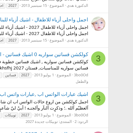
الدكتورة هدى
الموضوع
15 سبتمبر 2013
2027
اح
اجمل واحلى أزياء للاطفال - اشيك أزياء للبنات وا
اجمل واحلى أزياء للاطفال 2027 - اشيك أزياء للبنات والاولاد 2027...
الدكتورة هدى
الموضوع
15 سبتمبر 2013
2027
اج
كولكشن فساتين سواريه 0 اشيك فساتين - اشيك فستان سواريه 0 فساتين سواريه للمناسبات , فساتين للمناسبات
3
فساتين سواريه للمناسبات, فستان had; tsjhk s,hvdi < tshjdk gglkhsfhj 2027 فساتين 2027 - موضة الفساتين -...
3bo0Od
الموضوع
1 يوليو 2013
2027
فساتين
والطفل
اشيك عبارات الواتس اب ,عبارات واتس اب , ع
3
اجمل كولكشن من اروع حالات الواتس اب ان شاء الله تع
آلعظيّم آلله .؛ وذكرٍت آلنآر وآلجنـه ! أبيْ ليّ شآعرٍ عذ
3bo0Od
الموضوع
1 يوليو 2013
2027
توبيكات
الردود: 2
المنتدى:
توبيكات جديدة 2027