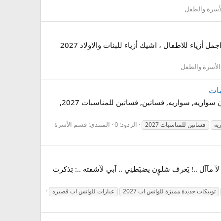
أسرة والطفل
اجمل واحلى أزياء للاطفال 2027 - اشيك أزياء للبنات والاولاد 2027 اجمل أزياء للاطفال 2027 ، اشيك أزياء للبنات والاولاد اجمل أزياء للاطفال ، اشيك أزياء للبنات والاولاد 2027
لأسرة والطفل
كولكشن فساتين سواريه , اشيك فساتين خطوبة فساتين 2027 - موضة الفساتين - Dressesللمناسبات, اشيك, اشيك فستان سواريه, سواريه, فساتين, فساتين للمناسبات 2027,
الردود: 0
المنتدى:
قسم الأسرة
يه
فساتين للمناسبات 2027
آ مآآل ..! يَعرف شلوٍن يضبَطنِي .. آبي لآشفته ..: تِذكرت
توبيكات جديدة مميزة للواتس اب 2027
عبارات للواتس اب قصيره