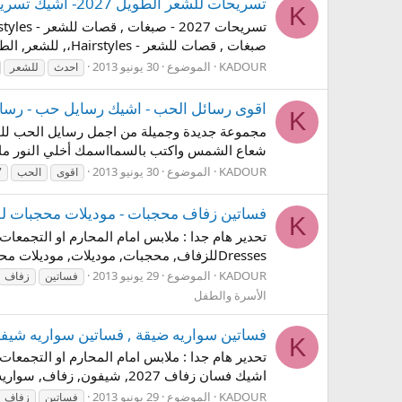
تسريحات للشعر الطويل 2027- اشيك تسريحات- احدث تسريحات
K
صبغات , قصات للشعر - Hairstyles،, للشعر, الطويل, احدث, احدث تسريحات, اشيك, اشيك تسريحات, تسريحات, تسريحات للشعر الطويل [ تسريحات...
KADOUR
الموضوع
30 يونيو 2013
احدث
للشعر
اقوى رسائل الحب - اشيك رسايل حب - رسائل - رسايل حب - ssages , 2027
K
شعاع الشمس واكتب بالسمااسمك أخلي النور ما
KADOUR
الموضوع
30 يونيو 2013
اقوى
الحب
7
فساتين زفاف محجبات - موديلات محجبات للزف
K
Dressesللزفاف, محجبات, موديلات, موديلات محجبات للزفاف, اشيك, اشيك فساتين زفاف 2027, زفاف, فساتين, فساتين زفاف محجبات...
KADOUR
الموضوع
29 يونيو 2013
فساتين
زفاف
الأسرة والطفل
فساتين سواريه ضيقة , فساتين سواريه شيفون 2027, اشيك فسان 
K
اشيك فسان زفاف 2027, شيفون, زفاف, سواريه, فساتين, فساتين سواريه شيفون, فساتين سواريه ضيقة, فسان, ضيقة فساتين 2027 -...
KADOUR
الموضوع
29 يونيو 2013
فساتين
زفاف