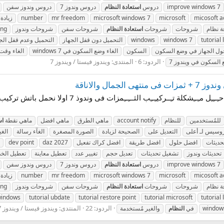
improve windows 7
دروس
استعادة
النظام
دروس وندوز 7
دروس وندوز سفن
micosoft a
microsoft
microsoft windows 7
mr freedom
number
زيادة 
 نظام
شروحات
شروحات
استعادة
النظام
شروحات سفن
شروحات وندوز
ing
tutorial
windows 7
windows
التحميل دون قفل الجهاز
التحميل وعدم قفل الج
السكون
الغاء وضع السكون في windows 7
الغاء وقت 
الردود: 6
المنتدى:
ويندوز فيستا / ويندوز 7
 السكون في ويندوز 7
جمال والاناقة
للمُستخدمين
للنظام
account notify
ماهي الطرق
ماهي افضل
ماهي نقطة
اس
روسيس لـ أعلى
التعديل على
الصحيحة لزيادة
الصورة المصغرة
الغآء رسالة
الغي
حديثات
افضل حلول
افضل طريقة
افضل كراك تفعيل
daz 2027
dev point
تحديثات وندوز
تشغيل تحديثات
تعديل حجم
تغيير عدد
تعطيل معاينة
تعطيل الخ
improve windows 7
دروس
استعادة
النظام
دروس وندوز 7
دروس وندوز سفن
micosoft a
microsoft
microsoft windows 7
mr freedom
number
زيادة 
 نظام
شروحات
شروحات
استعادة
النظام
شروحات سفن
شروحات وندوز
ing
 windows
tutorial ubdate
tutorial restore point
tutorial microsoft
tutorial
الردود: 22
المنتدى:
ويندوز فيستا / ويندوز 7
window
في
النظام
والغير مُستخدمة