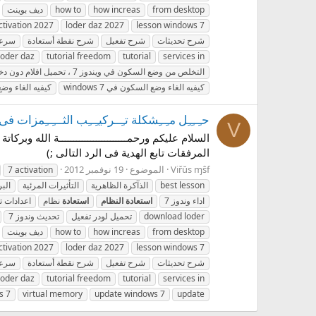
from desktop
how increas
how to
ديف بوينت
ctivation 2027
loder daz 2027
lesson windows 7
شرح تحديثات
شرح تفعيل
شرح نقطة أستعادة
سرعة
 loder daz
tutorial freedom
tutorial
services in
التخلص من وضع السكون في ويندوز 7 ، تحميل افلام دون دخول الجهاز في وضع السكون
كيفيه الغاء وضع السكون في windows 7
كيفيه الغاء وضع
حـِــِـِل مـِــِشكلة تـِــركيـِــِب الثـــِــِمزات فى وندوز 7 + ثمزات فى منتهى ال
V
المرفقات تابع الهدية فى الرد التالى ;)
Viřŭs ɱŝf
الموضوع
19 نوفمبر 2012
7 activation
best lesson
الذآكرة الظاهرية
التأثيرات المرئية
الب
اداء وندوز 7
استعادة
النظام
استعادة
نظام
اعدادات ت
download loder
تحميل لودر تفعيل
تحديث وندوز 7
from desktop
how increas
how to
ديف بوينت
ctivation 2027
loder daz 2027
lesson windows 7
شرح تحديثات
شرح تفعيل
شرح نقطة أستعادة
سرعة
 loder daz
tutorial freedom
tutorial
services in
s 7
virtual memory
update windows 7
update