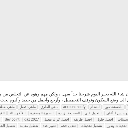
ان شاء الله بخير اليوم شرحنا جدآ سهل ، ولكن مهم وهوه عن التخلص من و
الى وضع السكون وتوقف التحميييل ، وآرجع وآحمل من جديد وآليوم بحث ع
للمُستخدمين
للنظام
account notify
ماهي الطرق
ماهي افضل
ماهي نقطة
روسيس لـ أعلى
التعديل على
الصحيحة لزيادة
الصورة المصغرة
الغآء رسالة
الغي
حديثات
افضل حلول
افضل طريقة
افضل كراك تفعيل
daz 2027
dev point
تحديثات وندوز
تشغيل تحديثات
تعديل حجم
تغيير عدد
تعطيل معاينة
تعطيل الخ