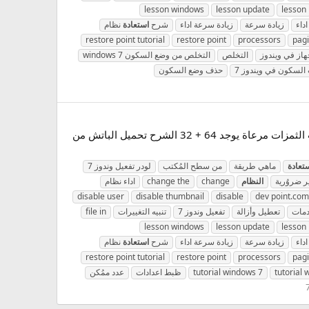
lesson windows
lesson update
lesson
اداء
زيادة سرعة
زيادة سرعة اداء
شرح
استعادة
نظام
restore point tutorial
restore point
processors
pag
هاز في ويندوز
التخلص
التخلص من وضع السكون windows 7
السكون في ويندوز 7
حذف وضع السكون
السلام عليكم ورحمــــــــــــــــــــــــة الله وبركاتة حـِــِـِل مـِــِشكلة تـِــركيـِــِب الثـــِــِمزات فى وندوذ 7 اولا نحمل باتش تركيب الثمزات مرعاة يوجد 64 + 32 الشرح تحميل الباتش من
تعادة
ماهي طريقة
من سطح المُكتب
لودر تفعيل وندوز 7
ر ضروُرية
النظام
change
change the
اداء نظام
disable user
disable thumbnail
disable
dev point.com
دمات
تعطيل وأزالة
تفعيل وندوز 7
تنبيه التغييرات
file in
lesson windows
lesson update
lesson
اداء
زيادة سرعة
زيادة سرعة اداء
شرح
استعادة
نظام
restore point tutorial
restore point
processors
pag
tutorial
tutorial windows 7
ظبط اعدادات
عدد ممُكن