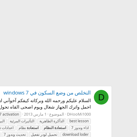
التخلص من وضع السكون في windows 7
D
السلام عليكم ورحمه الله وبركاته كيفكم آخوآني 
احمل واترك الجهاز شغال ويوم اصحى القاه تحول 
DHooMi1000
الموضوع
1 مارس 2013
7 activation
best lesson
الذآكرة الظاهرية
التأثيرات المرئية
الب
اداء وندوز 7
استعادة
النظام
استعادة
نظام
اعدادات ت
download loder
تحميل لودر تفعيل
تحديث وندوز 7