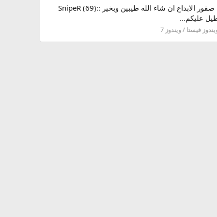
افضل الصلاة والسلام على خاتم لانبياء محمد صلى الله عليه وسلم كيفكم اخواني اعضاء ومشرفين وكل زوار منتدانى الغالي صقور الابداع ان شاء الله طيبين وبخير :SnipeR (69):
يندوز فيستا / ويندوز 7