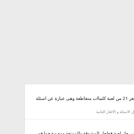
مرحبـــــا زوارنـــــا الكـــــرام اهلا بيكم فى منتداكم الرائع بوجودكم وطلتكم الحلوة منتدى صقور الابداع اقدم لكم اليوم حل لغز 21 من لعبة كلماات متقاطعة وهى عبارة عن اسئلة
 الاسئلة و الالغاز العامة
ينــا الاعـــزاء وما زلنا نتواصل معكم فى حل لعبة فطحل المشوقة والممتعة ومفيدة جدا فهى