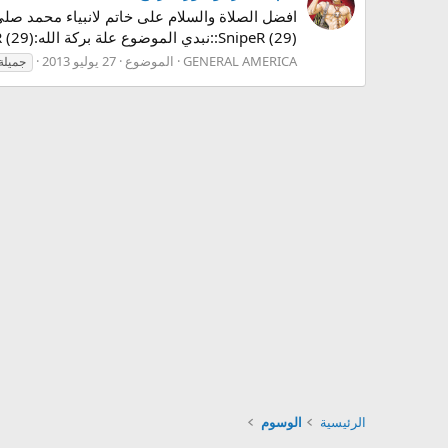
:SnipeR (29):نبدي الموضوع علة بركة الله:SnipeR (29): اليوم ومثل العادة ثيم جديد جميل جداََوحبيت انزلة الكم بدون ان اطيل عليكم...
GENERAL AMERICA
الموضوع
27 يوليو 2013
جميلة
الرئيسية
الوسوم