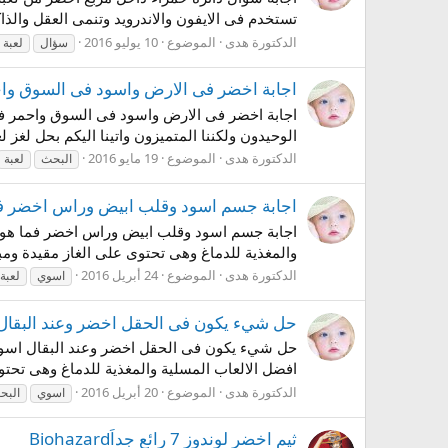
تستخدم فى الايفون والاندرويد وتنمى العقل والذا
الدكتورة هدى
الموضوع
10 يوليو 2016
سؤال
لعبة
اجابة اخضر فى الارض واسود فى السوق واحم
اجابة اخضر فى الارض واسود فى السوق واحمر فى ا
الوحيدون ولكننا المتميزون واتينا اليكم بحل لغز ل
الدكتورة هدى
الموضوع
19 مايو 2016
البحث
لعبة
اجابة جسم اسود وقلب ابيض وراس اخضر فما
اجابة جسم اسود وقلب ابيض وراس اخضر فما هو من لعب
والمغذية للدماغ وهى تحتوى على الغاز مقيدة ومب
الدكتورة هدى
الموضوع
24 أبريل 2016
اسوي
لعبة
حل شيء يكون فى الحقل اخضر وعند البقال ا
حل شيء يكون فى الحقل اخضر وعند البقال اسود وفى ا
افضل الالعاب المسلية والمغذية للدماغ وهى تحتو
الدكتورة هدى
الموضوع
20 أبريل 2016
اسوي
البح
ثيم اخضر لوندوز 7 رائع جداَBiohazard