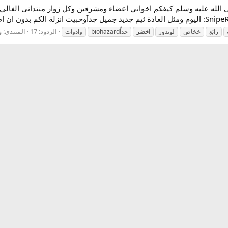
الردود: 17
المنتدى:
و
رائع
خخاص
لوندوز
اخضر
جداّbiohazard
وادوات