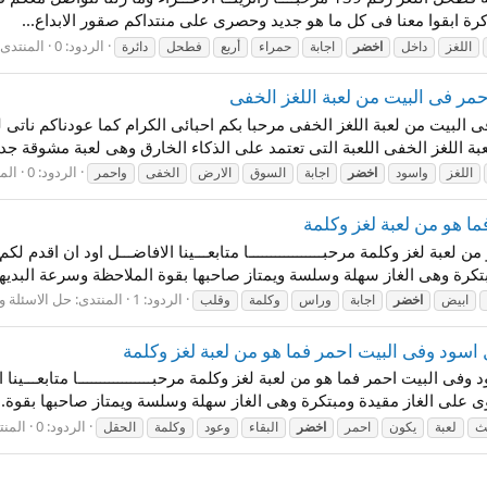
كرة ابقوا معنا فى كل ما هو جديد وحصرى على منتداكم صقور الابداع...
الردود: 0
المنتدى
اللغز
داخل
اخضر
اجابة
حمراء
أربع
فطحل
دائرة
ر فى البيت من لعبة اللغز الخفى
لبيت من لعبة اللغز الخفى مرحبا بكم احبائى الكرام كما عودناكم ناتى ل
عبة اللغز الخفى اللعبة التى تعتمد على الذكاء الخارق وهى لعبة مشوقة جدا.
الردود: 0
الم
اللغز
واسود
اخضر
اجابة
السوق
الارض
الخفى
واحمر
 هو من لعبة لغز وكلمة
ة لغز وكلمة مرحبـــــــــــــــــا متابعـــينا الافاضـــل اود ان اقدم ل
تكرة وهى الغاز سهلة وسلسة ويمتاز صاحبها بقوة الملاحظة وسرعة البديهة
الردود: 1
المنتدى:
حل الاسئلة و ا
ابيض
اخضر
اجابة
وراس
وكلمة
وقلب
سود وفى البيت احمر فما هو من لعبة لغز وكلمة
لبيت احمر فما هو من لعبة لغز وكلمة مرحبـــــــــــــــــا متابعـــينا ا
ى على الغاز مقيدة ومبتكرة وهى الغاز سهلة وسلسة ويمتاز صاحبها بقوة..
الردود: 0
المنت
ث
لعبة
يكون
احمر
اخضر
البقاء
وعود
وكلمة
الحقل