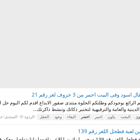
ى البيت احمر من 3 حروف لغز رقم 21
لدينية والعامة والترفيهية لتختبر ذكائك وتنشط ذاكرتك...
الردود: 0
المنتدى:
حل
وي
البحث
يكون
احمر
اخضر
البقاء
وعود
الحقل
لعبة فطحل اللغز رقم 139
اجابة سؤال دائرة حمراء داخل مربع اخضر من لعبة فطحل اللغز رقم 139 مرحبــــا زائر