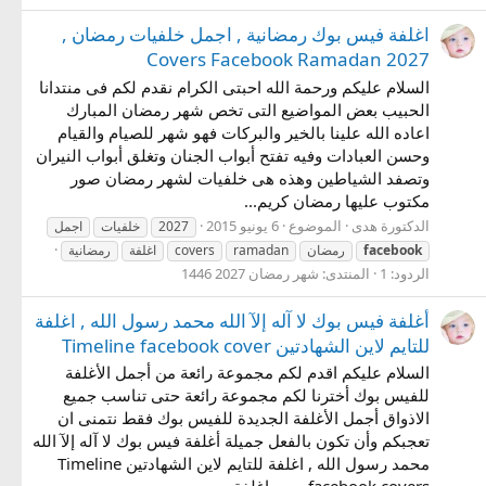
اغلفة فيس بوك رمضانية , اجمل خلفيات رمضان ,
Covers Facebook Ramadan 2027
السلام عليكم ورحمة الله احبتى الكرام نقدم لكم فى منتدانا
الحبيب بعض المواضيع التى تخص شهر رمضان المبارك
اعاده الله علينا بالخير والبركات فهو شهر للصيام والقيام
وحسن العبادات وفيه تفتح أبواب الجنان وتغلق أبواب النيران
وتصفد الشياطين وهذه هى خلفيات لشهر رمضان صور
مكتوب عليها رمضان كريم...
الدكتورة هدى
الموضوع
6 يونيو 2015
2027
خلفيات
اجمل
facebook
رمضان
ramadan
covers
اغلفة
رمضانية
الردود: 1
المنتدى:
شهر رمضان 2027 1446
أغلفة فيس بوك لا آله إلآ الله محمد رسول الله , اغلفة
للتايم لاين الشهادتين Timeline facebook cover
السلام عليكم اقدم لكم مجموعة رائعة من أجمل الأغلفة
للفيس بوك أخترنا لكم مجموعة رائعة حتى تناسب جميع
الاذواق أجمل الأغلفة الجديدة للفيس بوك فقط نتمنى ان
تعجبكم وأن تكون بالفعل جميلة أغلفة فيس بوك لا آله إلآ الله
محمد رسول الله , اغلفة للتايم لاين الشهادتين Timeline