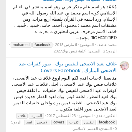
مُحَمَّد هو اسم علم مذكر عربي وهو اسم منتشر في العالم
الإسلامي كونه اسم محمد بن عبد الله رسول الله في
الإسلام. وردَ اسمه في القرآن بلفظه أربع مرات. ومن
مشتقات اسم محمد : محمود، أحمد، حامد، حَميد ، حُميد ،
حَمْد. الاسم مزخرف عربي انجليزي مہحہمہد
ᗰOᕼᗩᗰᗰEᗪ محٍمدِ...
محمد عاطف
الموضوع
6 مارس 2018
mohamed
facebook
الردود: 2
المنتدى:
أغلفة فيس بوك2027
غلاف لعيد الاضحى للفيس بوك , صور كفرات عيد
الاضحى المبارك , Covers Facebook
متابعينا الاحباب اقدم لكم اليوم اروع غلافات عيد الأضحى ،
غلافات فيس بوك عيد الأضحى ، احلى غلافات عيد الأضحى
كوفرات عيد الاضحى للفيس بوك خلفيات ... اغلفة فيس
بوك لعيد الفطر , اغلفة فيس بوك لعيد الفطر جديدة فيس
بوك عيد الاضحى - اغطية فيس بوك واحلى خلفيات للفيس
لعيد الاضحى صور اغلفة مكتوب...
الدكتورة هدى
الموضوع
23 أغسطس 2017
المبارك
غلاف
الردود:
facebook
للفيس
كفرات
covers
الاضحى
لعيد
0
المنتدى:
القسم الاسلامي