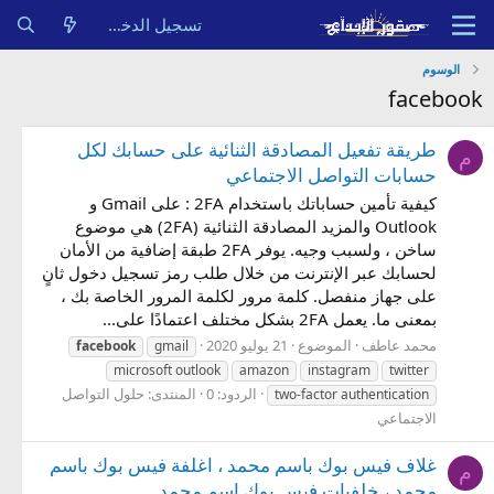
تسجيل الدخول
الوسوم
facebook
طريقة تفعيل المصادقة الثنائية على حسابك لكل
م
حسابات التواصل الاجتماعي
كيفية تأمين حساباتك باستخدام 2FA : على Gmail و
Outlook والمزيد المصادقة الثنائية (2FA) هي موضوع
ساخن ، ولسبب وجيه. يوفر 2FA طبقة إضافية من الأمان
لحسابك عبر الإنترنت من خلال طلب رمز تسجيل دخول ثانٍ
على جهاز منفصل. كلمة مرور لكلمة المرور الخاصة بك ،
بمعنى ما. يعمل 2FA بشكل مختلف اعتمادًا على...
محمد عاطف
الموضوع
21 يوليو 2020
facebook
gmail
microsoft outlook
amazon
instagram
twitter
الردود: 0
المنتدى:
حلول التواصل
two-factor authentication
الاجتماعي
غلاف فيس بوك باسم محمد ، اغلفة فيس بوك باسم
م
محمد ، خلفيات فيس بوك اسم محمد