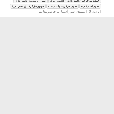
فيديو
مزخرف
ع
اسم
نادية
ع
الفيس بوك
صور رومنسية باسم ناديه
صور
اسم
نادية
صور
مزخرف
ة باسم ندية
فيديو
مزخرف
ع
اسم
نادية
الردود: 5
المنتدى:
صور أسماءمزخرفةومعانيها