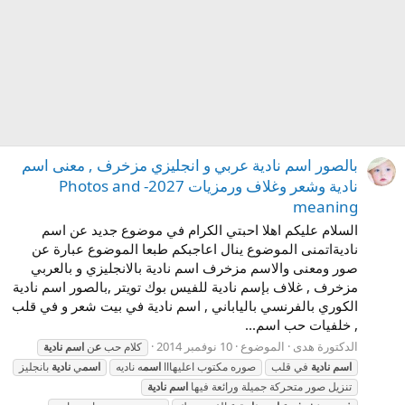
بالصور اسم نادية عربي و انجليزي مزخرف , معنى اسم
نادية وشعر وغلاف ورمزيات 2027- Photos and
meaning
السلام عليكم اهلا احبتي الكرام في موضوع جديد عن اسم
ناديةاتمنى الموضوع ينال اعاجبكم طبعا الموضوع عبارة عن
صور ومعنى والاسم مزخرف اسم نادية بالانجليزي و بالعربي
مزخرف , غلاف بإسم نادية للفيس بوك تويتر ,بالصور اسم نادية
الكوري بالفرنسي بالياباني , اسم نادية في بيت شعر و في قلب
, خلفيات حب اسم...
الدكتورة هدى
الموضوع
10 نوفمبر 2014
كلام حب
ع
ن
اسم
نادية
اسم
نادية
في قلب
صوره مكتوب اعليهااا
اسم
ه ناديه
اسم
ي
نادية
بانجليز
تنزيل صور متحركة جميلة ورائعة فيها
اسم
نادية