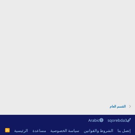
القسم العام
Arabic
sqorebda3
R
إتصل بنا
الشروط والقوانين
سياسة الخصوصية
مساعدة
الرئيسية
S