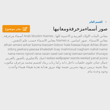
القسم العام
صور أسماءمزخرفةومعانيها
نشر موضوع
معاني البنات الاولاد العربية و الاجنبية كلها , Arab Muslim Names أسماء مزخرفة ,
معاني الاسماء , صور اسامي , Names a معاني الاسماء حسب علم النفس ,
afnan amani azhar basma bassam bdoor hala hawaa hayat ikhlas ilham
istbrq jawhara jawzaa khaledah loay mahmoud nagham nahid name
nana neros njood rana razan saad sari seraj taimaa tamador thuraya
walaa wallpaper warda wedad yanal yusra احبك بالانجليزي بالصور بالعربي
جمال جنان حلوى خلفيات داخل دانه راما رباب ريناد لجسم محمد مزخرف مكتوب
ميلا نجيبة نرمين نزيهة نسرين نعيمة نهلة نيروز هداية هدية هيفاء هيماء وأحدث
وجود وحدة ينام