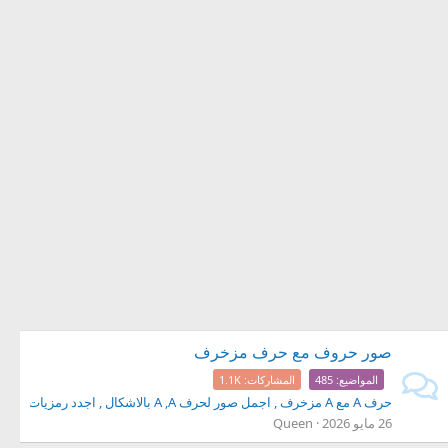
صور حروف مع حرف مزخرف
المواضيع
485
المشاركات
1.1K
حرف A مع A مزخرف , اجمل صور لحرف A ,A بالاشكال , اجدد رمزيات لحرف Aو A للفيس
26 مايو 2026
Queen