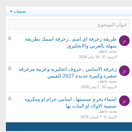
تصفيات
م
طريقة زخرفة اي اسم , زخرفة اسمك بطريقة
م
ث
سهلة بالعربي والانجليزي
ب
محمد عاطف
ت
الردود
31
16 يناير 2026
م
زخرفة الاسامي , حروف انجليزيه وعربية مزخرفه
م
ث
صغيره وكبيرة جديدة 2027 للفيس
ب
محمد عاطف
ت
الردود
52
1 يناير 2026
م
اسماء يحرم تسميتها ، اسامي حرام او ومكروه
م
ث
تسمية الاولاد او البنات بها
ب
محمد عاطف
ت
الردود
0
7 فبراير 2018