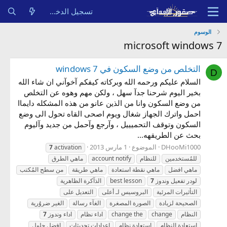
تسجيل الدخول
الوسوم
microsoft windows 7
التخلص من وضع السكون في windows 7
D
السلام عليكم ورحمه الله وبركاته كيفكم آخوآني ان شاء الله
بخير اليوم شرحنا جدآ سهل ، ولكن مهم وهوه عن التخلص
من وضع السكون وانا من الذين عانو من هذه المشكله دايماا
احمل واترك الجهاز شغال ويوم اصحى القاه تحول الى وضع
السكون وتوقف التحميييل ، وآرجع وآحمل من جديد وآليوم
بحث عن الطريقهه...
DHooMi1000
الموضوع
1 مارس 2013
7
activation
للمُستخدمين
للنظام
account notify
ماهي الطرق
ماهي افضل
ماهي نقطة استعادة
ماهي طريقة
من سطح المُكتب
لودر تفعيل وندوز
7
best lesson
الذآكرة الظاهرية
التأثيرات المرئية
البروسيس لـ أعلى
التعديل على
الصحيحة لزيادة
الصورة المصغرة
الغآء رسالة
الغير ضروُرية
النظام
change
change the
اداء نظام
اداء وندوز
7
استعادة النظام
استعادة نظام
اعدادات تحديثات
افضل حلول