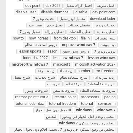
افضل طريقة
افضل كراك تفعيل
daz 2027
dev point
disable user
disable thumbnail
disable
dev point.com
download loder
تحميل لودر تفعيل
تحديث وندوز
7
تحديثات وندوز
تشغيل تحديثات
تعديل حجم
تغيير عدد
تعطيل معاينة
تعطيل الخدمات
تعطيل وأزالة
تفعيل وندوز
7
تنبيه التغييرات
file in
from desktop
how increas
how to
ديف بوينت
7
windows
improve
دروس استعادة النظام
دروس وندوز
7
دروس وندوز سفن
lesson
lesson update
loder daz 2027
lesson
windows
7
lesson
windows
microsoft
windows
7
microsoft
micosoft activation 2027
mr freedom
number
زيادة اداء
زيادة سرعة
زيادة سرعة اداء
شرح استعادة نظام
شرح تحديثات
شرح تفعيل
شرح نقطة أستعادة
سرعة نظام
شروحات
شروحات استعادة النظام
شروحات سفن
شروحات وندوز
restore point tutorial
restore point
processors
paging
tutorial loder daz
tutorial freedom
tutorial
services in
7
windows
windows
التحميل دون قفل الجهاز
التحميل وعدم قفل الجهاز في ويندوز
التخلص
التخلص من وضع السكون
7
windows
التخلص من وضع السكون في ويندوز
7
، تحميل افلام دون دخول الجهاز