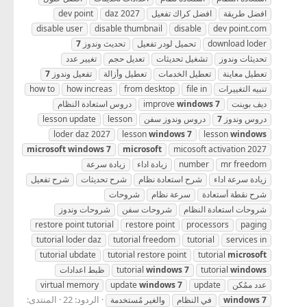
افضل طريقة
افضل كراك تفعيل
daz 2027
dev point
disable user
disable thumbnail
disable
dev point.com
download loder
تحميل لودر تفعيل
تحديث وندوز
7
تحديثات وندوز
تشغيل تحديثات
تعديل حجم
تغيير عدد
تعطيل معاينة
تعطيل الخدمات
تعطيل وأزالة
تفعيل وندوز
7
تنبيه التغييرات
file in
from desktop
how increas
how to
ديف بوينت
7
windows
improve
دروس استعادة النظام
دروس وندوز
7
دروس وندوز سفن
lesson
lesson update
loder daz 2027
lesson
windows
7
lesson
windows
microsoft
windows
7
microsoft
micosoft activation 2027
mr freedom
number
زيادة اداء
زيادة سرعة
زيادة سرعة اداء
شرح استعادة نظام
شرح تحديثات
شرح تفعيل
شرح نقطة أستعادة
سرعة نظام
شروحات
شروحات استعادة النظام
شروحات سفن
شروحات وندوز
restore point tutorial
restore point
processors
paging
tutorial loder daz
tutorial freedom
tutorial
services in
tutorial ubdate
tutorial restore point
tutorial
microsoft
windows
tutorial
7
windows
tutorial
ظبط اعدادات
عدد ممُكن
update
7
windows
update
virtual memory
الردود: 22
المنتدى:
7
windows
في النظام
والغير مُستخدمة