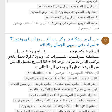
في وضع السكون
السكون
الغاء وضع السكون في
7
windows
الغاء وقت السكون في ويندوز
7
حذف وضع السكون
كيفيه الغاء وضع السكون في
7
windows
الردود: 6
المنتدى:
ويندوز
كيفيه الغاء وضع السكون في ويندوز
7
فيستا / ويندوز 7
حـِــِـِل مـِــِشكلة تـِــركيـِــِب الثـــِــِمزات فى وندوز 7
V
+ ثمزات فى منتهى الجمال والاناقة
السلام عليكم ورحمــــــــــــــــــــــــة الله وبركاتة حـِــِـِل
مـِــِشكلة تـِــركيـِــِب الثـــِــِمزات فى وندوذ 7 اولا نحمل باتش
تركيب الثمزات مرعاة يوجد 64 + 32 الشرح تحميل الباتش
من المرفقات تابع الهدية فى الرد التالى ;)
Viřŭs ɱŝf
الموضوع
19 نوفمبر 2012
7
activation
للمُستخدمين
للنظام
account notify
ماهي الطرق
ماهي افضل
ماهي نقطة استعادة
ماهي طريقة
من سطح المُكتب
لودر تفعيل وندوز
7
best lesson
الذآكرة الظاهرية
التأثيرات المرئية
البروسيس لـ أعلى
التعديل على
الصحيحة لزيادة
الصورة المصغرة
الغآء رسالة
الغير ضروُرية
النظام
change
change the
اداء نظام
اداء وندوز
7
استعادة النظام
استعادة نظام
اعدادات تحديثات
افضل حلول