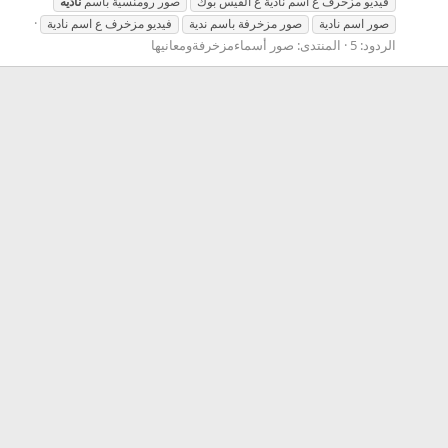
فيديو مزخرف ع اسم نادية ع الفيس بوك
صور رومنسية باسم
ناديه
صور اسم نادية
صور مزخرفة باسم ندية
فيديو مزخرف ع اسم نادية
الردود: 5
المنتدى:
صور أسماءمزخرفةومعانيها