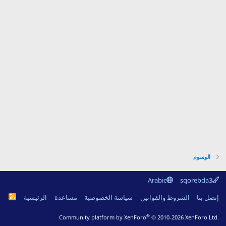
الوسوم
Arabic
sqorebda3
R
إتصل بنا
الشروط والقوانين
سياسة الخصوصية
مساعدة
الرئيسية
S
S
®
Community platform by XenForo
© 2010-2026 XenForo Ltd.