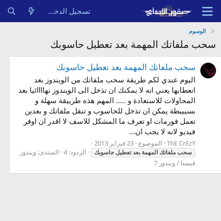
تسجيل الدخول
الوسوم
سحب ملفاتك المهمة بعد تعطيل حاسوبك
سحب ملفاتك المهمة بعد تعطيل حاسوبك
اليوم عندي لكم طريقة سحب ملفاتك من الويندوز بعد
انعطابها يعني انه لا يمكنك ان تذخل الى الويندوز نهاااائيا بعد
المحاولات للاستعادة و ..... المهم هذه طرييقة سهلة و
بسيييطة يمكن ان تذخل للحاسوب و تنقل ملفاتك و بعدين
تعمل فورمات او تعرف ما المشكل للاسف لا اقدر ان اوفر
فيديو لانه لا يجب ان...
ThE CrEzY
الموضوع
23 فبراير 2013
الردود: 4
المنتدى:
ويندوز
سحب
ملفاتك
المهمة
بعد
تعطيل
حاسوبك
فيستا / ويندوز 7