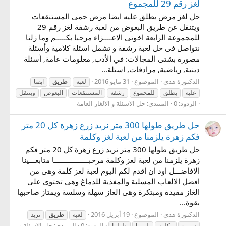
لغز رقم 29 للمجموع
حل لغز مرض يطلق عليه ايضا مرض حمى المستنقعات
ويتنقل عن طريق البعوض من لعبة رشفة لغز رقم 29
للمجموعة الرابعة اخوتى الاعــــزاء مرحبا بكـــــم وما زلنا
نتواصل فى حل لعبة رشفة و تشمل اسئلة كلامية وأسئلة
مصورة بشتى المجالات: في الأدب, معلومات عامة, أسئلة
دينية, رياضية, مرادفات, اسئلة...
الدكتورة هدى
الموضوع
31 مايو 2016
لعبة
طريق
ايضا
عليه
يطلق
للمجموع
رشفة
المستنقعات
البعوض
ويتنقل
الردود: 0
المنتدى:
حل الاسئلة و الالغاز العامة
حل طريق طولها 300 متر نريد زرع زهرة كل 20 متر
فكم زهرة يلزمنا من لعبة لغز وكلمة
حل طريق طولها 300 متر نريد زرع زهرة كل 20 متر فكم
زهرة يلزمنا من لعبة لغز وكلمة مرحبـــــــــــــــــا متابعـــينا
الافاضـــل اود ان اقدم لكم اليوم لعبة لغز كلمة وهى من
افضل الالعاب المسلية والمغذية للدماغ وهى تحتوى على
الغاز مقيدة ومبتكرة وهى الغاز سهلة وسلسة ويمتاز صاحبها
بقوة...
الدكتورة هدى
الموضوع
19 أبريل 2016
لعبة
طريق
نريد
الردود: 0
المنتدى:
حل الاسئلة و
سهرة
وكلمة
يلزمنا
طولها