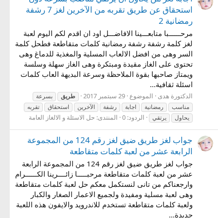
استحقاق عن طريق تقربه من الآخرين لغز 7 رشفة
رمضانية 2
مرحــــــبا متابعـــينا الافاضـــل اود ان اقدم لكم اليوم لعبة
لغز كلمة رشفة رشفة رمضانية كلمات متقاطعة فطحل كلمة
السر وهى من افضل الالعاب المسلية والمغذية للدماغ وهى
تحتوى على الغاز مقيدة ومبتكرة وهى الغاز سهلة وسلسة
ويمتاز صاحبها بقوة الملاحظة وسرعة البديهة العاب كلمات
اسئلة ثقافية...
الدكتورة هدى
الموضوع
29 سبتمبر 2017
طريق
بسرعة
مناسب
رمضانية
اجابة
رشفة
الآخرين
استحقاق
تقربه
الردود: 0
المنتدى:
حل الاسئلة و الالغاز العامة
يحاول
يرتقي
جواب لغز طريق ضيق لغز رقم 124 من المجموعة
الرابعة عشر من لعبة كلمات متقاطعة
جواب لغز طريق ضيق لغز رقم 124 من المجموعة الرابعة
عشر من لعبة كلمات متقاطعة مرحبـــــا زائــــرينا الكــــــرام
وارجعناكم من تانى لنستكمل معكم حل لعبة كلمات متقاطعة
وهى لعبة مسلية ومفيدة ولجميع الاعمار الصغار والكبار
ولعبة كلمات متقاطعة تستخدم للاندرويد والايفون هذه اللعبة
جديدة...