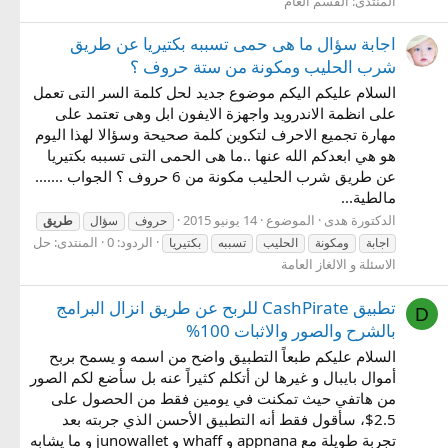
المنتدى:
القسم العام
اجابة سؤال ما هى حمى تسببه بكتيريا عن طريق
شرب الحليب ومكونة من ستة حروف ؟
السلام عليكم اليكم موضوع جديد لحل كلمة السر التى تعمل
على انظمة الاندرويد واجهزة الايفون ابل وهى تعتمد على
مهارة تجميع الاحرف لتكوين كلمة صحيحة وسؤالا لهذا اليوم
هو هي ابعدكم الله عنها ..ما هى الحمى التى تسببه بكتيريا
عن طريق شرب الحليب مكونة من 6 حروف ؟ الجواب .......
مالطية...
الدكتورة هدى
الموضوع
14 يونيو 2015
حروف
سؤال
طريق
الردود: 0
المنتدى:
حل
اجابة
ومكونة
الحليب
تسببه
بكتيريا
الاسئلة و الالغاز العامة
تطبيق CashPirate للربح عن طريق انزال البرامج
D
بالشرح والصور والاثبات 100%
السلام عليكم طبعاً التطبيق واضح من اسمه و يسمح بربح
أموال بايبال و غيرها لن أتكلم كثيراً عنه بل سأضع لكم الصور
من هاتفي حيث تمكنت في يومين فقط من الحصول على
2.5$، سأقول فقط أنه التطبيق الأحسن الذي جربته بعد
تجربة طويلة مع appnana و whaff و junowallet و ما يشابه