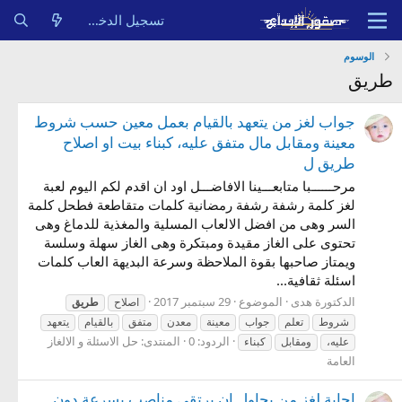
تسجيل الدخول
الوسوم
طريق
جواب لغز من يتعهد بالقيام بعمل معين حسب شروط
معينة ومقابل مال متفق عليه، كبناء بيت او اصلاح
طريق ل
مرحــــــبا متابعـــينا الافاضـــل اود ان اقدم لكم اليوم لعبة
لغز كلمة رشفة رشفة رمضانية كلمات متقاطعة فطحل كلمة
السر وهى من افضل الالعاب المسلية والمغذية للدماغ وهى
تحتوى على الغاز مقيدة ومبتكرة وهى الغاز سهلة وسلسة
ويمتاز صاحبها بقوة الملاحظة وسرعة البديهة العاب كلمات
اسئلة ثقافية...
الدكتورة هدى
الموضوع
29 سبتمبر 2017
اصلاح
طريق
شروط
تعلم
جواب
معينة
معدن
متفق
بالقيام
يتعهد
الردود: 0
المنتدى:
حل الاسئلة و الالغاز
عليه،
ومقابل
كبناء
العامة
اجابة لغز من يحاول ان يرتقي مناصب بسرعة دون