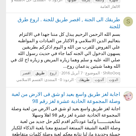
الالغاز العامة
طريقك الى الجنة , اقصر طريق للجنة . اروع طرق
S
للجنة
بسم الله الرحمن الرحيم يبذل كل مننا جهدا في الالتزام
بتعاليم الدين الاسلامي و الاكثار من العبادات و المواظبه
علي الفروض للقرب من الله و اليوم اذكركم بطريقين
يسهون الدخول الي الجنه كما جاء في حديث رسول الله
صلي الله عليه و سلم وهما زياره المريض و زياره اخ لك في
الله وهما شيئين يدعمان روح...
ShRoOoq
الموضوع
7 أبريل 2016
اروع
طريق
اقصر
الردود: 0
المنتدى:
القسم الاسلامي
الدؤت
ألدؤت
طريق
ك
اجابة لغز طريق واسع بعيد او شق فى الارض من لعبة
وصلة المجموعة الحادية عشرة لغز رقم 98
اجابة لغز طريق واسع بعيد او شق فى الارض من لعبة وصلة
المجموعة الحادية عشرة لغز رقم 98 اهلا وسهلا
متابعينــــــــا وكما عودناكم اقدم لكم حل جديد من لعبة
وصلة اللعبة الشيقة الممتعة استمتع معنا بلعبة الذكاء للكبار
جميلة وجديدة مازلنا نتابع معكم لعبة وصلة كلمات متقاطعة