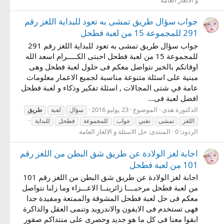
جواب سؤال طريق تمشى به تعود للبداية اللغز رقم
291 للمجموعة 15 من لعبة فطحل
جواب سؤال طريق تمشى به تعود للبداية اللغز رقم 291
للمجموعة 15 من لعبة فطحل احبتى الكـــــرام اسعد الله
اوقاتكم بالخير نتواصل معكم فى حلول لعبة فطحل وهى
مبنية على اسئلة متنوعة مناسبة لجميع الاعمار معلومات
عامة في شتى المجالات , اسئلة تفكير وذكاء و لعبة فطحل
افضل لعبة فى...
الدكتورة هدى
الموضوع
23 يوليو 2016
سؤال
لعبة
طريق
اللغز
تمشى
تغني
جواب
للمجموعة
فطحل
للبداية
الردود: 0
المنتدى:
حل الاسئلة و الالغاز العامة
اجابة لغز الولادة عن طريق شق البطن من اللغز رقم
101 من لعبة فطحل
اجابة لغز الولادة عن طريق شق البطن من اللغز رقم 101
من لعبة فطحل مرحبــــا زائرينــا الاعـــزاء وما زلنا نتواصل
معكم فى حل لعبة فطحل المشوقة والممتعة ومفيدة جدا
فهى تستخدم فى الايفون والاندرويد وتنمى العقل والذاكرة
ابقوا معنا فى كل ما هو جديد وحصرى على منتداكم صقور