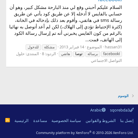
السلام عليكم أحبتي وقع لي منذ البارحة مشكل كبير، وهو أن
حسابي بالفايس لا أدخله إلا عن طريق كود يأتي عن طريق
رسالة sms في هاتفي، وأقوم بعد ذلك بإدخاله في الخانة،
(كثرة الإحتياط تؤدي إلى الهلاك،) لكن لم أعد أتوصل به نهائيا
بالرغم من كون الفايس يخبرني أنه تم إرسال رسالة الكود
إلى الهاتف، قمت...
hassan31
الموضوع
14 فبراير 2013
مشكلة
للدخول
الردود: 8
المنتدى:
حلول
اfacebook
برسالة
توصا
هاتفي
التواصل الاجتماعي
الوسوم
Arabic
sqorebda3
R
إتصل بنا
الشروط والقوانين
سياسة الخصوصية
مساعدة
الرئيسية
S
S
®
Community platform by XenForo
© 2010-2026 XenForo Ltd.