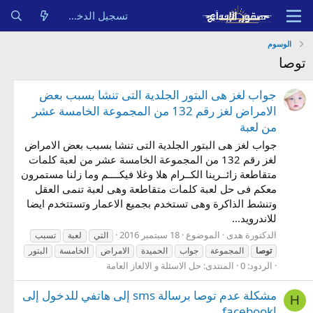
تسجيل الدخول
الوسوم
توصا
جواب لغز هى البتور الجلدية التى تنشا بسبب بعض
الامراض لغز رقم 132 من المجموعة الخامسة عشر
من لعبة
جواب لغز هى البتور الجلدية التى تنشا بسبب بعض الامراض
لغز رقم 132 من المجموعة الخامسة عشر من لعبة كلمات
متقاطعة زائــرينا الكــرام هلا وغلا فيكــــم وما زلنا مستمرون
معكم فى حل لعبة كلمات متقاطعة وهى لعبة تنمى العقل
وتنشط الذاكرة وهى تستخدم بجميع الاعمار وتستتخدم ايضا
للاندرويد...
الدكتورة هدى
الموضوع
18 سبتمبر 2016
التي
لعبة
تسبب
توصا
المجموعة
جواب
الحميدة
الامراض
الخامسة
البتور
الردود: 0
المنتدى:
حل الاسئلة و الالغاز العامة
مشكلة عدم توصا برسالة sms إلى هاتفي للدخول إلى
H
اfacebook