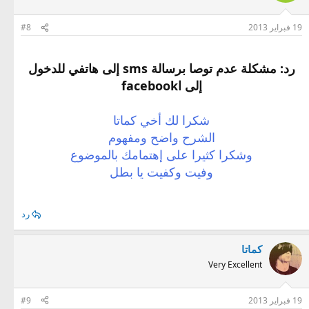
19 فبراير 2013
#8
رد: مشكلة عدم توصا برسالة sms إلى هاتفي للدخول
إلى اfacebook
شكرا لك أخي كماتا
الشرح واضح ومفهوم
وشكرا كثيرا على إهتمامك بالموضوع
وفيت وكفيت يا بطل​
رد
كماتا
Very Excellent
19 فبراير 2013
#9