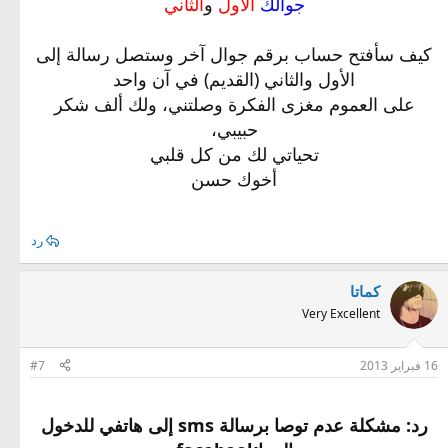
جوالك
الاول
و
الثاني
كيف سأفتح حساب برقم جوال آخر وستصل رسالة إلى
الأول والثاني (القديم) في آن واحد
على العموم مغزى الفكرة وصلتني، ولك ألف شكر
حبيبي،
تحياتي لك من كل قلبي
أخوك حسن
رد
كماتا
Very Excellent
16 فبراير 2013
#7
رد: مشكلة عدم توصا برسالة sms إلى هاتفي للدخول