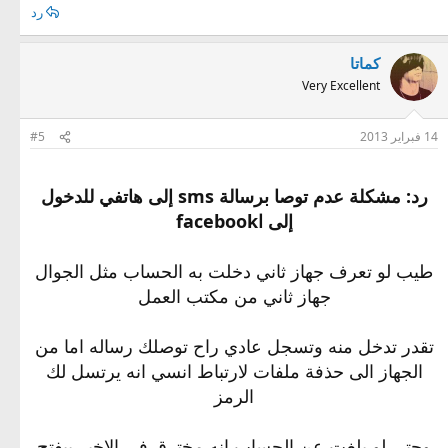
رد
كماتا
Very Excellent
14 فبراير 2013
#5
رد: مشكلة عدم توصا برسالة sms إلى هاتفي للدخول
إلى اfacebook
طيب لو تعرف جهاز ثاني دخلت به الحساب مثل الجوال
جهاز ثاني من مكتب العمل
تقدر تدخل منه وتسجل عادي راح توصلك رساله اما من
الجهاز الى حذفة ملفات لارتباط انسي انه يرتسل لك
الرمز
وحتي لو بلغت عن الحساب انه مخترق في الاخير بيفتح