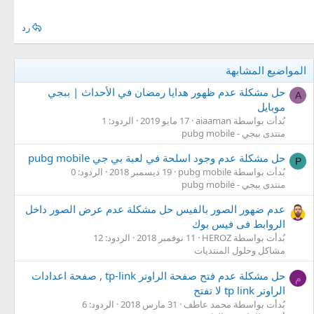
رد
المواضيع المشابهة
حل مشكلة عدم ظهور هدايا رمضان في الأحداث | ببجي
A
موبايل
بُدأت بواسطة aiaaman
17 مايو 2019
الردود: 1
منتدى ببجي - pubg mobile
حل مشكلة عدم وجود اسلحة في لعبة بي جي pubg mobile
P
بُدأت بواسطة pubg mobile
19 ديسمبر 2018
الردود: 0
منتدى ببجي - pubg mobile
عدم ضهور الصور بالفيس حل مشكلة عدم عرض الصور داخل
الروابط فى فيس بوك
بُدأت بواسطة HEROZ
11 نوفمبر 2018
الردود: 12
مشاكل وحلول المنتديات
حل مشكلة عدم فتح صفحة الراوتر tp-link , صفحة اعدادات
م
الراوتر tp link لا تفتح
بُدأت بواسطة محمد عاطف
31 مارس 2018
الردود: 6