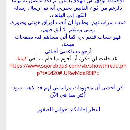
الإحتياط تؤدي إلى الهلاك،) لكن لم أعد أتوصل به نهائيا
بالرغم من كون الفايس يخبرني أنه تم إرسال رسالة
الكود إلى الهاتف،
قمت بمراسلتهم، وطلبوا أن أبعث أوراق هويتي وصورة،
وبيني وبينكم، لا أثق فيهم،
فهو حساب قديم لي، كما أني مساهم فيه بصفحات
مهمة،
أرجو مساعدتي أحبائي
لقد جاءت لي فكرة أن أقوم بما قام به أخي
كماتا
https://www.sqorebda3.com/vb/showthread.ph
p?t=5420#.URwMdeR0lPc
لكن أخشى أن مجهودات مراسلتي لهم قد تذهب سودا
أكثر مما هي الآن
أنتظر إجاباتكم إخواني الصقور.