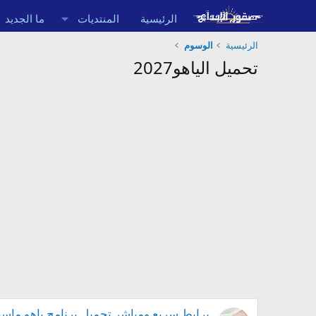
الرئيسية
المنتديات
ما الجديد
الرئيسية
الوسوم
تحميل الياهو2027
برابط سريع ومباشر تحميل برنامج ياهو ماسنجر 2027 yahoo messenger على الميديا فير,تحميل الياه