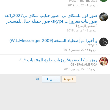
Wesam mahmadsaa
الردود
1
24 يناير 2019
صور كول للسكاي بي - صور حبايب سكاي بي2027رائعة -
صور بنات مغرورات skype- صور جميلة خيال للمسنجر
[ صـقـور الإبـدآع ]
الردود
3
4 مارس 2018
و أخيرا تم إصطياد النسخة (W.L.Messenger 2009)
CrazyDZ
الردود
5
22 ديسمبر 2015
رمزيات/ للعضوية/رمزيات حلوة للمنتديات ^_^
GENERAL AMERICA
الردود
6
22 ديسمبر 2015
الاخير
1 من 6
التالي