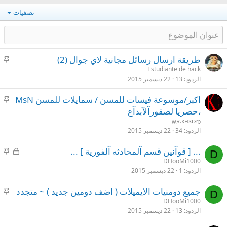
تصفيات
م
طريقة ارسال رسائل مجانية لاي جوال (2)
ث
Estudiante de hack
الردود
13
22 ديسمبر 2015
ب
ت
م
اكبر/موسوعة فيسات للمسن / سمايلات للمسن MsN
ث
،حصريا لصقورآلآبدآع
ب
ʍʀ.ĸʜɜʟɛɒ
ت
الردود
34
22 ديسمبر 2015
م
م
... [ قوآنين قسم آلمحادثه آلفورية ] ...
D
غ
ث
DHooMi1000
الردود
1
22 ديسمبر 2015
ل
ب
ق
ت
م
جميع دومنيات الايميلات ( اضف دومين جديد ) ~ متجدد
D
ث
DHooMi1000
الردود
13
22 ديسمبر 2015
ب
ت