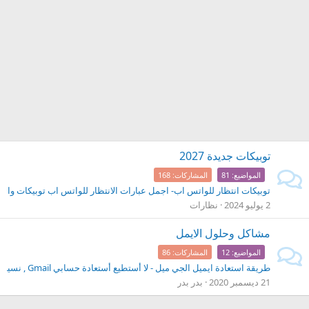
توبيكات جديدة 2027
المواضيع
81
المشاركات
168
توبيكات انتظار للواتس اب- اجمل عبارات الانتظار للواتس اب توبيكات واتس اب , 
2 يوليو 2024
نظارات
مشاكل وحلول الايمل
المواضيع
12
المشاركات
86
طريقة استعادة ايميل الجي ميل - لا أستطيع أستعادة حسابي Gmail , نسيت كلمة مرور الجميل واسم المستخدم
21 ديسمبر 2020
بدر بدر