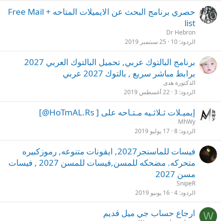
حصري برنامج البحث عن الايميلات المتاحه Free Mail +
list
Dr Hebron
الردود
10
25 سبتمبر 2019
برنامج البالتوك عربي, تحميل البالتوك العربي 2027
برابط مباشر سريع , بالتوك 2027 عربي
الدكتورة هدى
الردود
3
22 أغسطس 2019
إيميـلات ثـلاثـيه مـتـاحه على [ HoTmAL.Rs@]
MhWy
الردود
8
17 يوليو 2019
فيسات للماسنجر2027, ايقونات متنوعه, رموزكبيره
متحركه. مضحكه للمسن,فيسات للمسن 2027 , فيسات
مسن 2027
SnipeR
الردود
4
16 يونيو 2019
ارجاع حساب جي ميل قديم
W