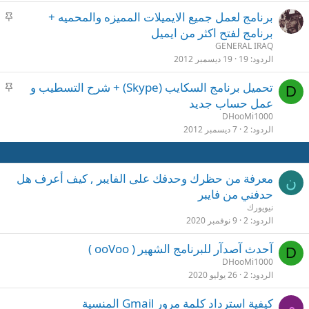
م
برنامج لعمل جميع الايميلات المميزه والمحميه +
ث
برنامج لفتح اكثر من ايميل
ب
GENERAL IRAQ
ت
الردود
19
19 ديسمبر 2012
م
تحميل برنامج السكايب (Skype) + شرح التسطيب و
D
ث
عمل حساب جديد
ب
DHooMi1000
ت
الردود
2
7 ديسمبر 2012
معرفة من حظرك وحدفك على الفايبر , كيف أعرف هل
ن
حدفني من فايبر
نيويورك
الردود
2
9 نوفمبر 2020
آحدث آصدآر للبرنامج الشهير ( ooVoo )
D
DHooMi1000
الردود
2
26 يوليو 2020
كيفية استرداد كلمة مرور Gmail المنسية
م