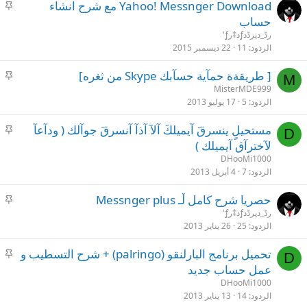
م
Yahoo! Messnger Download مع شرح انشاء
ث
حساب
ب
رڈ_دپرڈدƒد‡رƒ'
ت
الردود
11
22 ديسمبر 2015
م
[ طريقةة حمآية حسآبك Skype من ثغره]
M
ث
MisterMDE999
الردود
5
17 يوليو 2013
ب
ت
م
مستحيلٍ ينسرقَ آيميلكَ آلآ آذآ آنسرقَ جوآلك ( ودآعآ
D
ث
لآخترآق آيميلك )
ب
DHooMi1000
ت
الردود
7
4 أبريل 2013
م
حصريا شرح كامل ڵـ Messnger plus
ث
رڈ_دپرڈدƒد‡رƒ'
الردود
25
26 يناير 2013
ب
ت
م
تحميل برنامج البارلنقو (palringo) + شرح التسطيب و
D
ث
عمل حساب جديد
ب
DHooMi1000
ت
الردود
14
13 يناير 2013