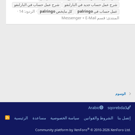
شرح عمل حساب جديد في البارلنقو
شرح عمل حساب في البارلنقو
الردود: 14
عمل حساب في
palringo
كل مايخص
palringo
المنتدى:
قسم Messenger + E-Mail
الوسوم
Arabic
sqorebda3
R
إتصل بنا
الشروط والقوانين
سياسة الخصوصية
مساعدة
الرئيسية
S
S
®
Community platform by XenForo
© 2010-2026 XenForo Ltd.