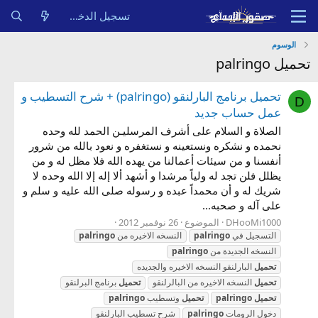
تسجيل الدخول
الوسوم
تحميل palringo
تحميل برنامج البارلنقو (palringo) + شرح التسطيب و
D
عمل حساب جديد
الصلاة و السلام على أشرف المرسليـن الحمد لله وحده
نحمده و نشكره ونستعينه و نستغفره و نعود بالله من شرور
أنفسنا و من سيئات أعمالنا من يهده الله فلا مظل له و من
يظلل فلن تجد له ولياً مرشدا و أشهد ألا إله إلا الله وحده لا
شريك له و أن محمداً عبده و رسوله صلى الله عليه و سلم و
على آله و صحبه...
DHooMi1000
الموضوع
26 نوفمبر 2012
التسجيل في
palringo
النسخه الاخيره من
palringo
النسخه الجديدة من
palringo
تحميل
البارلنقو النسخه الاخيره والجديده
تحميل
النسخه الاخيره من البالرلنقو
تحميل
برنامج البرلنقو
تحميل
palringo
تحميل
وتسطيب
palringo
دخول الرومات
palringo
شرح تسطيب البارلنقو