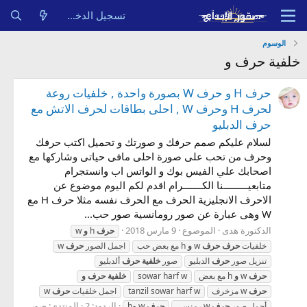
تسجيل الدخول
الوسوم
خلفية حرف و
حرف H و حرف W بصورة واحدة , خلفيات روعة
لحرف H وحرف W , احلى بطاقات لحرف الاتش مع
حرف الدبليو
لسلام عليكم صمم حرفك و صورتك و تحميل اكتب حرفك
وحرف من تحب على صورة احلى مافى حياتى وشاركها مع
اصحابك علي الفيس بوك و الواتس اب وانستجرام
متابعيـــــــــنا الكـــــــرام اقدم لكم اليوم موضوع عن
الاحرف الانجليزية الحرف مع الحرف نفسه مثلا حرف H مع
W وهى عبارة عن صور رومانسية صور حب...
الدكتورة هدى
الموضوع
9 مارس 2018
حرف
h
و
w
خلفيات
حرف
حرف
w
و
h مع بعض حب
اجمل الصور
حرف
w
تنزيل صور
حرف
الدبليو
صور
خلفية
حرف
ألدبليو
حرف
w
و
h مع بعض
sowar harf w
خلفية
حرف
و
حرف
w مزخرف
tanzil sowar harf w
اجمل خلفيات
حرف
w
الردود: 2
المنتدى:
صور
أجمل صور
حرف
w رمنسي
حرف
w
و
h