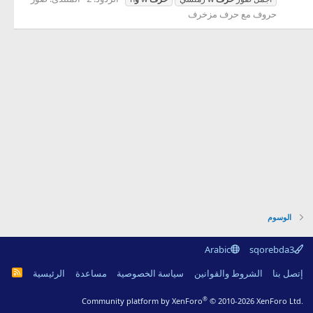
حروف مع حرف مزخرف
الوسوم
Arabic
sqorebda3
R
إتصل بنا
الشروط والقوانين
سياسة الخصوصية
مساعدة
الرئيسية
S
S
®
Community platform by XenForo
© 2010-2026 XenForo Ltd.