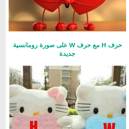
حرف H مع حرف W على صورة رومانسية
جديدة