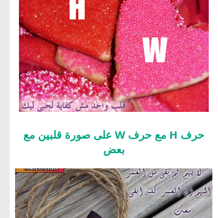
حرف H مع حرف W على صورة قلبين مع
بعض