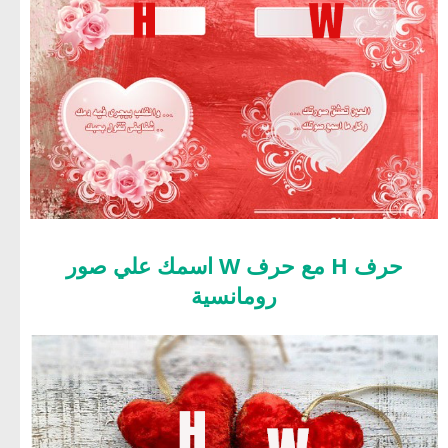
حرف H مع حرف W اسمك علي صور
رومانسية