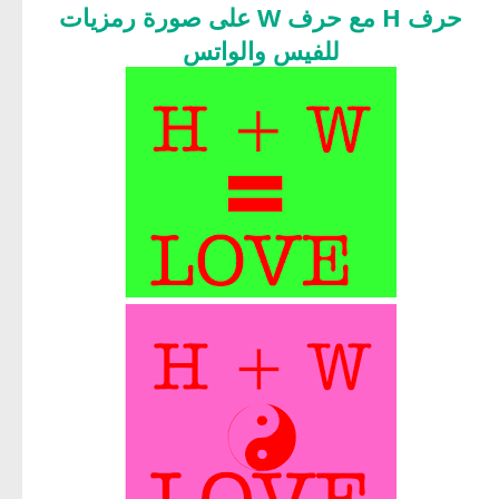
حرف H مع حرف W على صورة رمزيات
للفيس والواتس