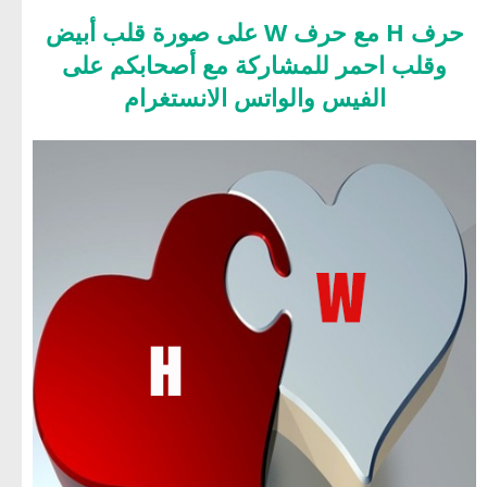
حرف H مع حرف W على صورة قلب أبيض
وقلب احمر للمشاركة مع أصحابكم على
الفيس والواتس الانستغرام