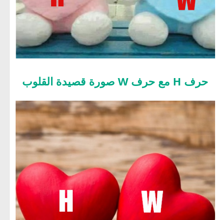
حرف H مع حرف W صورة قصيدة القلوب