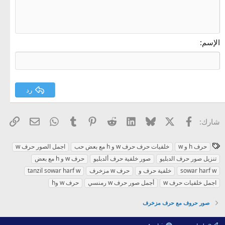
10
حذف المسودة
توسيط
Book Antiqua
قائمة غير مرتبة
عنوان 1
12
Courier New
محاذاة لليمين
مسافة بادئة
عنوان 2
Georgia
15
ضبط
الإسم
إزالة المسافة البادئة
عنوان 3
18
Tahoma
22
Times New Roman
26
Trebuchet MS
رد
Verdana
X
فيسبوك
Bluesky
LinkedIn
Reddit
Pinterest
Tumblr
WhatsApp
الرا
البريد الإل
شارك:
ا
حرف h و w
خلفيات حرف حرف w و h مع بعض حب
اجمل الصور حرف w
ل
تنزيل صور حرف الدبليو
صور خلفية حرف ألدبليو
حرف w و h مع بعض
و
sowar harf w
خلفية حرف و
حرف w مزخرف
tanzil sowar harf w
س
اجمل خلفيات حرف w
أجمل صور حرف w رمنسي
حرف w وh
و
م
صور حروف مع حرف مزخرف