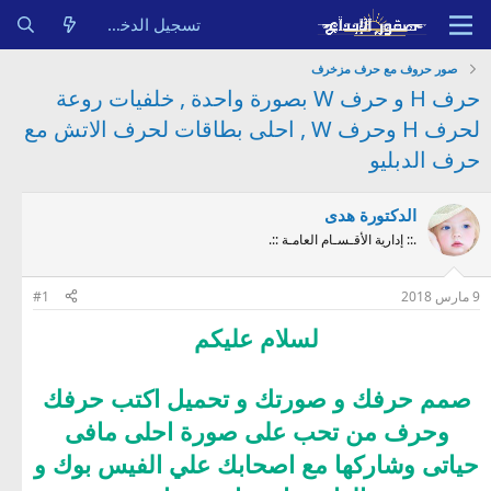
تسجيل الدخول
صور حروف مع حرف مزخرف
حرف H و حرف W بصورة واحدة , خلفيات روعة
لحرف H وحرف W , احلى بطاقات لحرف الاتش مع
حرف الدبليو
الدكتورة هدى
.:: إدارية الأقـسـام العامـة ::.
9 مارس 2018
#1
لسلام عليكم
صمم حرفك و صورتك و تحميل اكتب حرفك
وحرف من تحب على صورة احلى مافى
حياتى وشاركها مع اصحابك علي الفيس بوك و