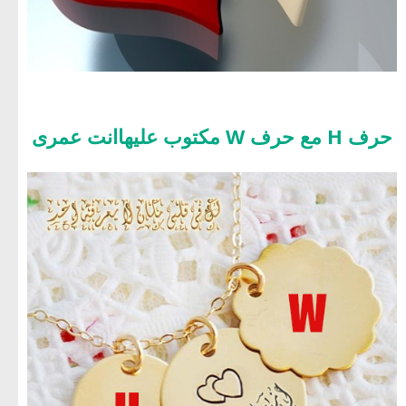
حرف H مع حرف W مكتوب عليهاانت عمرى