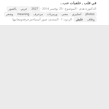
في قلب , خلفيات حب...
الدكتورة هدى
الموضوع
25 نوفمبر 2014
2027
عربي
بالصور
photos
انجليزي
معنى
ورمزيات
مزخرف
meaning
وشعر
الردود: 1
المنتدى:
صور أسماءمزخرفةومعانيها
وغلاف
عايش