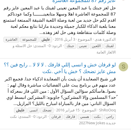
عايز رقم 87 للمجموعة العاشرة
حل لغز جبتك يا عبد المعين تعينى لقيتك يا عبد المعين عايز رقم
87 للمجموعة العاشرة اهلا وسهلا متابعينــــــــا وكما عودناكم
اقدم لكم حل جديد من لعبة وصلة اللعبة الشيقة الممتعة استمتع
معنا بلعبة الذكاء للكبار جميلة وجديدة مازلنا نتابع معكم لعبة
وصلة كلمات متقاطعة وهى حل لغز وهذه...
الدكتورة هدى
الموضوع
3 أبريل 2016
عايش
للمجموعة
العاشرة
الردود: 0
المنتدى:
حل الاسئلة و
لقيتك
اللعين
تعينى
جبتك
الالغاز العامة
لو قرفان خش و انسى إللي قارفك . لا لا لا .. رايح فين ؟؟
S
مش عايز تضحك ؟ خش يا أخي .نكت
قرر شيخ الصعايدة أن يثبت بأن الصعايدة اذكياء جدا. فجمع اكبر
عدد منهم في برنامج يبث على الفضائيات مباشرة وقال لهم :
بصوا..هاسألكم سؤالين السؤال الأول : مين اللي فاز بمعركة أ
ُحد؟ المسلمين وإلا المشركين؟ جاوبوه: المشركين انبسط اوي
السؤال التاني: مين فاز بالمباراة امبارح بالليل؟ البرازيل...
ShRoOoq
الموضوع
15 فبراير 2016
تضحك
انسى
عايش
الردود: 0
المنتدى:
نكت
راجى
.نكت
هممي
قارفك
قرفان
جديدة 2027New Jokes