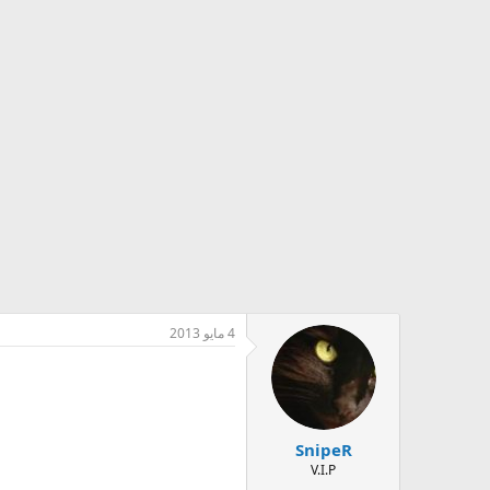
4 مايو 2013
SnipeR
V.I.P