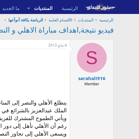
الرئيسية
المنتديات
ما الجديد
الرئيسية
المنتديات
الأقسام العامة
الرياضة بكافة أنوآعها
فيديو نتيجة,اهداف مباراة الاهلي و النصر2027 - كأس خادم الحرمين الشريفين للأندية ال
4 مايو 2013
S
sarahali916
Member
الملك عبدالعزيز بالشرائع في 
ويأتي الطموح المشترك للفريق
رغم أن الأهلي تأهل إلى دور الـ16 من مسابقة دوري أبطال آسي
ويسعى الأهلي إلى تجاوز النصر