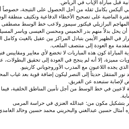
بية قبل مباراة الإياب في الرياض.
أليكس بكامل ثقله من أجل الحصول على النتيجة، خصوصاً أنه
لفترة الماضية على تصحيح الأخطاء الدفاعية وتكثيف منطقة ال
 المهاجم البرازيلي فيكتور سيموز ولاعب خط الوسط مصطفى ب
 أن يحل بدلاً منهم بدر الخميس ومحسن العيسى وياسر المسيلي
ار في الظهير الأيمن بتبادل المراكز بين عقيل بالغيث وكامل ا
لمقدمة مع العودة إلى منتصف الملعب.
 المباراة كون هذه المباريات لا تخضع لأي معايير ومقاييس فني
يات مميزة، إلا أنه لم ينجح في العودة إلى تحقيق البطولات،
لذي يجده اللاعبون مع المدرب الأوروجوياني كارينيو.
 نور المنتقل حديثاً إلى النصر ليكون إضافة قوية بعد غياب 
ض لإصابة ستبعده عن الفريق.
ة لاعبين في خط الوسط من أجل تأمين المناطق الخلفية، فيما 
بة.
ر بتشكيل مكون من: عبدالله العنزي في حراسة المرمى
ه أمثال حسين عبدالغني والبحريني محمد حسين وخالد الغامد