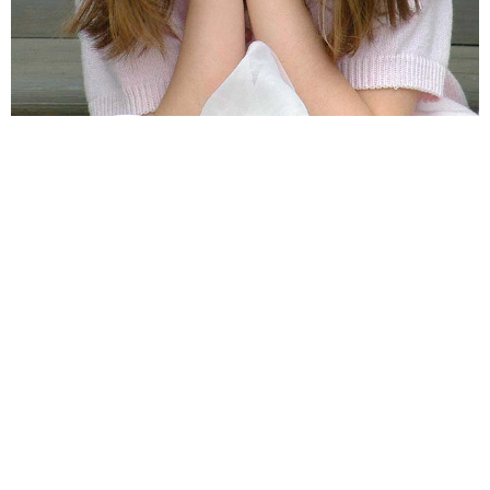
صور متنوعه
f],k pr,r - plg h[lg w,v h'thg guhl2013