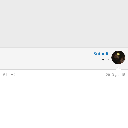
SnipeR
V.I.P
18 مايو 2013
#1