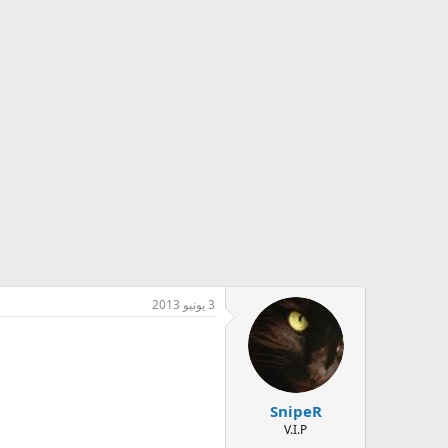
3 يونيو 2013
SnipeR
V.I.P