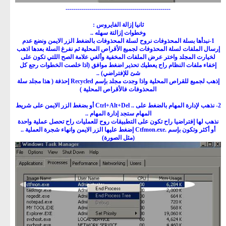
----------------------------------------------------
ثانيا إزالة الفايروس :
وخطوات إزالتة سهله ..
1-نبدأها بسلة المحذوفات نروح لسلة المحذوفات بالضغط الزر الايمن ونضع عدم
إرسال الملفات لسلة المحذوفات لجميع الأقراص المحلية ثم نفرغ السلة بعدها اذهب
لخيارت المجلد واختر عرض الملفات المخفية وألغي علامة الصح اللتي تكون على
إخفاء ملفات النظام راح يعطيك تحذير اضغط موافق (اذا خلصت الخطوات رجع كل
شئ للإفتراضي) ..
إذهب لجميع للقراص المحلية واذا وجدت مجلد بإسم Recycled إحذفة ( هذا مجلد سلة
المحذوفات فالأقراص المحلية )
2- نذهب لإدارة المهام بالضغط على .. Ctrl+Alt+Del أو بضغط الزر الايمن على شريط
المهام ستجد إدارة المهام ..
نذهب لها إفتراضيا راح تكون على التطبيقات روح للعمليات راح تحصل عملية واحدة
أو أكثر وتكون بإسم .Ctfmon.exe إضغط عليها الزر الايمن وانهاء شجرة العملية ..
(مثل الصورة)