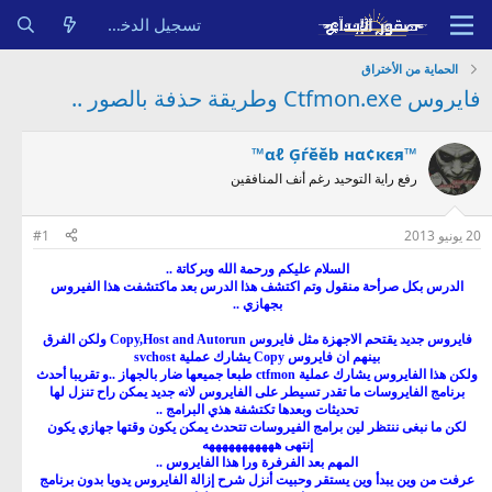
تسجيل الدخول
الحماية من الأختراق
فايروس Ctfmon.exe وطريقة حذفة بالصور ..
™αℓ Ģѓĕĕb нα¢кєя™
رفع راية التوحيد رغم أنف المنافقين
20 يونيو 2013
#1
السلام عليكم ورحمة الله وبركاتة ..
الدرس بكل صرأحة منقول وتم اكتشف هذا الدرس بعد ماكتشفت هذا الفيروس
بجهازي ..
فايروس جديد يقتحم الاجهزة مثل فايروس Copy,Host and Autorun ولكن الفرق
بينهم ان فايروس Copy يشارك عملية svchost
ولكن هذا الفايروس يشارك عملية ctfmon طبعا جميعها ضار بالجهاز ..و تقريبا أحدث
برنامج الفايروسات ما تقدر تسيطر على الفايروس لانه جديد يمكن راح تنزل لها
تحديثات وبعدها تكتشفة هذي البرامج ..
لكن ما نبغى ننتظر لين برامج الفيروسات تتحدث يمكن يكون وقتها جهازي يكون
إنتهى هههههههههههه
المهم بعد الفرفرة ورا هذا الفايروس ..
عرفت من وين يبدأ وين يستقر وحبيت أنزل شرح إزالة الفايروس يدويا بدون برنامج