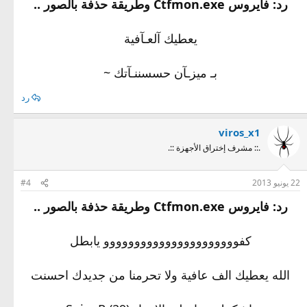
رد: فايروس Ctfmon.exe وطريقة حذفة بالصور ..
يعطيك آلعـآفية
بـ ميزـآن حسسننـآتك ~
رد
viros_x1
.:: مشرف إختراق الأجهزة ::.
22 يونيو 2013
#4
رد: فايروس Ctfmon.exe وطريقة حذفة بالصور ..
كفوووووووووووووووووووووو يابطل
الله يعطيك الف عافية ولا تحرمنا من جديدك احسنت