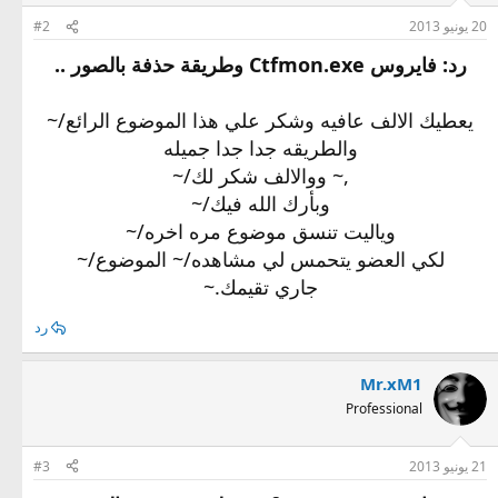
20 يونيو 2013
#2
رد: فايروس Ctfmon.exe وطريقة حذفة بالصور ..
يعطيك الالف عافيه وشكر علي هذا الموضوع الرائع/~
والطريقه جدا جدا جميله
,~ ووالالف شكر لك/~
وبأرك الله فيك/~
وياليت تنسق موضوع مره اخره/~
لكي العضو يتحمس لي مشاهده/~ الموضوع/~
جاري تقيمك.~
رد
Mr.xM1
Professional
21 يونيو 2013
#3