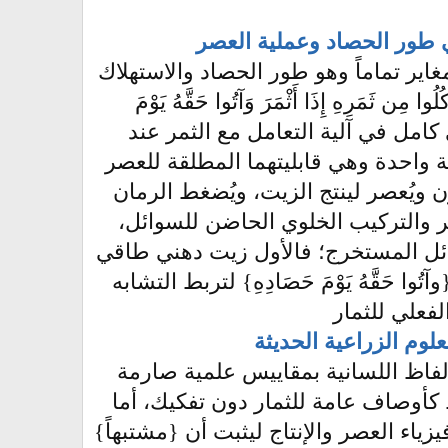
 في طور الحصاد وعملية العصر
1 إلى طور هندسي ووظيفي مغاير تماماً وهو طور الحصاد والاستهلاك
ا مِن ثَمَرِهِ إِذَا أَثْمَرَ وَآتُوا حَقَّهُ يَوْمَ
 كامل في آلية التعامل مع الثمر عند
ة واحدة وهي قابليتهما المطلقة للعصر
 ويُعصر لينتج الزيت، ويُضغط الرمان
ر والتركيب الخلوي الحاضن للسوائل،
ائل المستخرج؛ فالأول زيت دهني طاقي
َقَّهُ يَوْمَ حَصَادِهِ} لتربط التشابه
لفعلي للثمار
لوم الزراعية الحديثة
ألفاظ اللسانية بمقاييس علمية صارمة
 كأوصاف عامة للثمار دون تفكيك، أما
اء العصر والإنتاج ليثبت أن {مشتبهاً}