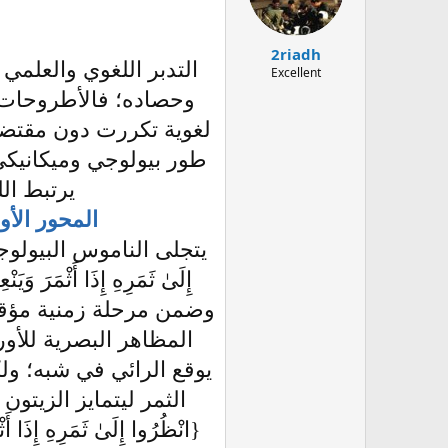
2riadh
التدبر اللغوي والعلمي
Excellent
وحصاده؛ فالأطروحات ال
لغوية تكررت دون مقتضى
طور بيولوجي وميكانيكي 
يرتبط ال
المحور الأو
إِلَىٰ ثَمَرِهِ إِذَا أَث
وضمن مرحلة زمنية مؤقتة
المظاهر البصرية للأور
يوقع الرائي في شبه؛ ولك
الثمر ليتمايز الزيتون
{انْظُرُوا إِلَىٰ ثَمَرِهِ