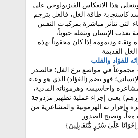
ويتجلى هذا الانعكاس الفيزيولوجي على
كاستجابة طاقة الغل، فالغل يترجم
ء التي تتأثر مباشرة بمركبات النفس
 تعذب الإنسان وتثقله حيوياً،
نقاء وديمومة إذا كان محقوناً بهذه
الغل القديمة
ئه للفؤاد والقلب
 مجموعاً في مواضع نزع الغل؛ فالصدر
نساني؛ فهو يضم (الفؤاد) الذي هو وعاء
شاعره وأحاسيسه وهرموناته المادية،
دُورِهِم} يعني إجراء عملية تطهير مزدوجة
ثره وإفرازاته الهرمونية والمشاعرية من
 معاً، وتصبح الصدور
لَىٰ سُرُرٍ مُّتَقَابِلِينَ}