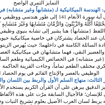
التمايز الثمري الواضح
ي: الهندسة الميكانيكية لـ (متشابهاً وغير متشابه)
الامتداد البياني ينتقل في آية سورة الأنعام 41
كُلُهُ وَالزَّيْتُونَ وَالرُّمَّانَ مُتَشَابِهًا وَغَيْرَ مُتَشَابِهٍ كُلُو
 اللفظ {متشابهاً} هنا يشير إلى تشابه بنيوي وظيفي
مان عند الحصاد يشتركان في خاصية ميكانيكية حيوي
ة السائلة الكامنة في داخلهما؛ حيث يُهرس الزيتون
والعصير النقي، فهما متشابهان في ميكانيكية العص
{غير متشابه} في الخصائص الكيميائية وطعم الس
مختلف الطعم تماماً، وجاءت القرينة الحاكمة {وآتُوا ح
الوظيفي بالعصر والإنتاج القائم في يوم الحصاد ا
 الثالث: منهاج السلم الأول والربط بين اللسان والع
يز الدقيق يبرهن على أن القرآن الكريم يستخدم ال
للإنسان؛ فالأجيال السابقة مرّت على هذه الألفاظ
يربط لسان العرب الأصيل بعلوم تشريح النبات وفيزي