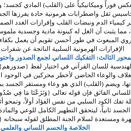
عكس فوراً وميكانيكياً على (القلب) المادي كجسد؛ 
يس ثقل واضطرابات هرمونية حادة يفرزها الجسد 
ر كيمياء الدم ونبضات القلب وإفرازات الغدد الصما
، مما يثبت أن الغل له كينونة مادية وجسدية ملموسة
وي المبعوث في طور أحسن تقويم أن يعمل بكفاءة و
الإفرازات الهرمونية السلبية الناتجة عن شفرات 
محور الثالث: التفكيك اللساني لجمع الصدور واحتوا
الهندسية للسان القرآني في اختيار لفظ {صدورهم}
لغلاف والوعاء الحاضن لأخطر محركين في الوجود الإ
ا، ويضم (القلب) الذي هو وعاء ومستقر الجسد بم
للساني الفائق فإن قوله تعالى {وَنَزَعْنَا مَا فِي صُ
ة تفك الكود السلبي من نفس الفؤاد أولاً، وتمحو أ
لجسد ثانياً، ليتحقق التطهير الكامل للوعي والمادة
 ومستعدة لسلام الجنة المطلق لقوله سبحانه {إِخْوَانًا عَ
الخلاصة والحسم اللساني والعلمي