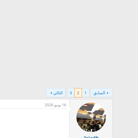
السابق
1
2
3
التالي
16 يونيو 2026
2riadh