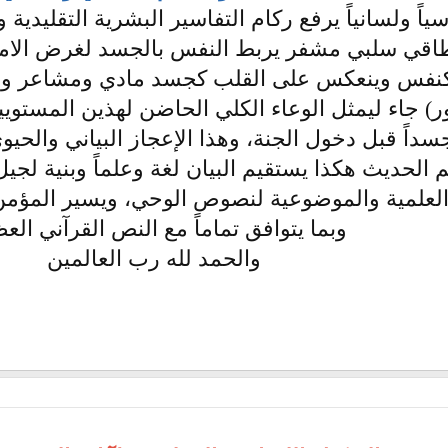
سياً ولسانياً يرفع ركام التفاسير البشرية التقليدي
طاقي سلبي مشفر يربط النفس بالجسد لغرض الامتح
كنفس وينعكس على القلب كجسد مادي ومشاعر وه
) جاء ليمثل الوعاء الكلي الحاضن لهذين المستويين 
جسداً قبل دخول الجنة، وهذا الإعجاز البياني والحيو
م الحديث هكذا يستقيم البيان لغة وعلماً وبنية لجيل
لعلمية والموضوعية لنصوص الوحي، ويسير المؤمن 
وبما يتوافق تماماً مع النص القرآني الع
والحمد لله رب العالمين