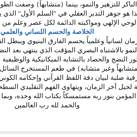
اكر للتزهير والنمو، بينما {متشابهاً} وصفت الطو
ا هو جوهر التدبر العقلي في "السلم الأول" الذي 
لوحي الإلهي ومواكبته الدائمة لكل عصر وعلم من ال
الخلاصة والحسم اللساني والعلمي
رمان لسانياً وعلمياً يحسم الفارق البنيوي ويبطل ا
مو بالاشتباه البصري المؤقت الذي ينتهي بعد النضج
ور النضج والحصاد بالتشابه الميكانيكية والوظيفي
تشابهاً وغير متشابه} في طعم المستخرج السائل، 
فية صلبة لبيان دقة اللفظ القرآني وإحكامه الكوني
نية لجيل آخر الزمان، ويتهاوى الفهم التقليدي السط
ؤمن بنور ربه مستمسكاً بكتاب الله وحده، وبما يت
والحمد لله رب العالمين