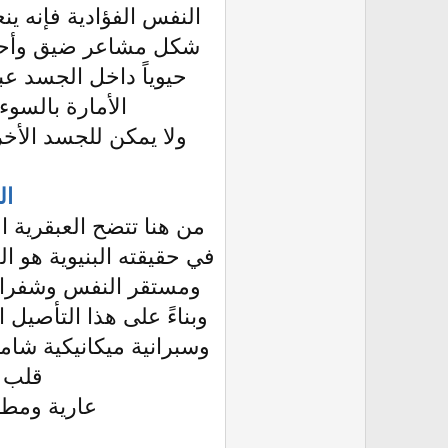
النفس الفؤادية فإنه ين
شكل مشاعر ضيق وأحاس
حيوياً داخل الجسد عب
الأمارة بالسوء
ولا يمكن للجسد الأخر
ال
من هنا تتضح العبقرية 
في حقيقته البنيوية هو ا
ومستقر النفس وشفراته
وبناءً على هذا التأصيل ا
وسبرانية ميكانيكية شامل
قلب ا
عارية ومطهرة