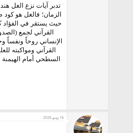
تدبر آيات نزع الغل هند
الزمان؛ فالغل هو كود 
حيث يستقر في الفؤاد 
القرآني لجمع (الصدور
الإنساني روحاً ونفساً و
القرآني ومواكبته للعل
السطحي أمام الهيمنة ا
16 يونيو 2026