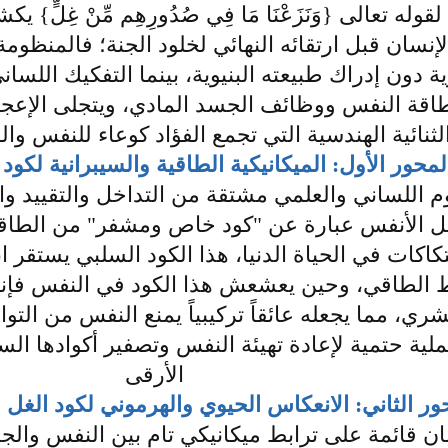
قوله تعالى {وَنَزَعْنَا مَا فِي صُدُورِهِم مِّنْ غِل
لإنسان قبل ارتقائه النهائي لخلود الجنة؛ فالمنظوم
دون إدراك طبيعته البنيوية، بينما التفكيك اللسا
اقة النفس ووظائف الجسد المادي، ويتجلى الإعج
ثنائية الهندسية التي تجمع الفؤاد كوعاء للنفس و
لمحور الأول: الميكانيكية الطاقية والسيبرانية لكو
 اللساني والعلمي مشتقة من التداخل والتقييد والا
قل الأنفس عبارة عن "كود خاص ومشفر" من الطاقة
كاكات في الحياة الدنيا، هذا الكود السلبي يستقر ا
ط الطاقي، وحين يعشعش هذا الكود في النفس فإنه
ري، مما يجعله عائقاً تركيبياً يمنع النفس من التو
عملية حتمية لإعادة تهيئة النفس وتصفير أكوادها ا
الأرقى
ور الثاني: الانعكاس الحيوي والهرموني لكود الغل
سان قائمة على ترابط ميكانيكي تام بين النفس وال