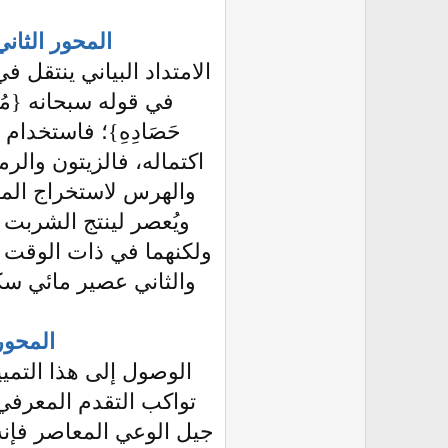
المحور الثان
في قوله سبحانه {مُخْتَلِفًا أُ
حَصَادِهِ}؛ فاستخدام
اكتماله، فالزيتون والر
والهرس لاستخراج الماد
ويُعصر لينتج الشربت 
ولكنهما في ذات الوقت 
والثاني عصير مائي سكري 
المحور
الوصول إلى هذا التمي
تواكب التقدم المعرفي 
جيل الوعي المعاصر فإنه 