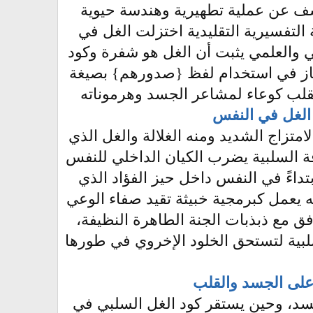
ٍّ} يكشف عن عملية تطهيرية وهندسة حيوية
ة التفسيرية التقليدية اختزلت الغل في
ني والعلمي يثبت أن الغل هو شفرة وكود
از في استخدام لفظ {صدورهم} بصيغة
القلب كوعاء لمشاعر الجسد وهرموناته
د الغل في النفس
متزاج الشديد ومنه الغلالة والغل الذي
 السلبية يضرب الكيان الداخلي للنفس
بتداءً في النفس داخل حيز الفؤاد الذي
 يعمل كبرمجية خبيثة تقيد صفاء الوعي
افق مع ذبذبات الجنة الطاهرة النظيفة،
لسلبية لتستحق الخلود الإخروي في طورها
 على الجسد والقلب
جسد، وحين يستقر كود الغل السلبي في