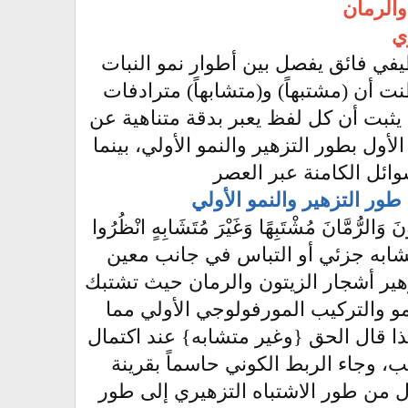
والرمان
وي
يفي فائق يفصل بين أطوار نمو النبات
 أن (مشتبهاً) و(متشابهاً) مترادفات
ثبت أن كل لفظ يعبر بدقة متناهية عن
ول بطور التزهير والنمو الأولي، بينما
وائل الكامنة عبر العصر
 طور التزهير والنمو الأولي
في قوله تعالى في سورة الأنعام آية 99 {وَالزَّيْتُونَ وَالرُّمَّانَ مُشْتَبِهًا وَغَيْرَ مُتَشَابِهٍ انْظُرُوا
عن وجود تشابه جزئي أو التباس في جانب معين
هير أشجار الزيتون والرمان حيث تشتبك
مو والتركيب المورفولوجي الأولي مما
هذا قال الحق {وغير متشابه} عند اكتمال
يب، وجاء الربط الكوني حاسماً بقرينة
هذا التحول من طور الاشتباه التزهيري إلى طور