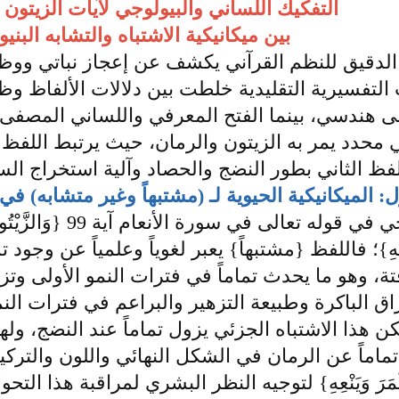
التفكيك اللساني والبيولوجي لآيات الزيتون 
بين ميكانيكية الاشتباه والتشابه البني
 الدقيق للنظم القرآني يكشف عن إعجاز نباتي ووظ
تفسيرية التقليدية خلطت بين دلالات الألفاظ وظنت
 هندسي، بينما الفتح المعرفي واللساني المصفى ي
محدد يمر به الزيتون والرمان، حيث يرتبط اللفظ الأ
لفظ الثاني بطور النضج والحصاد وآلية استخراج الس
ل: الميكانيكية الحيوية لـ (مشتبهاً وغير متشابه) في
يتجلى الناموس البيولوجي 
ْمَرَ وَيَنْعِهِ}؛ فاللفظ {مشتبهاً} يعبر لغوياً وعلمياً 
، وهو ما يحدث تماماً في فترات النمو الأولى وتز
اق الباكرة وطبيعة التزهير والبراعم في فترات الن
ن هذا الاشتباه الجزئي يزول تماماً عند النضج، ول
 تماماً عن الرمان في الشكل النهائي واللون والترك
 إِذَا أَثْمَرَ وَيَنْعِهِ} لتوجيه النظر البشري لمراقبة 