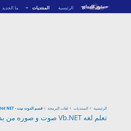
الرئيسية
المنتديات
ما الجديد
الرئيسية
المنتديات
لغات البرمجة
قسم الدوت نيت - Dot NET
تعلم لغه Vb.NET صوت و صوره من بدايه للاحتراف [ ملاحظة الدورة جميعها على ال console ]