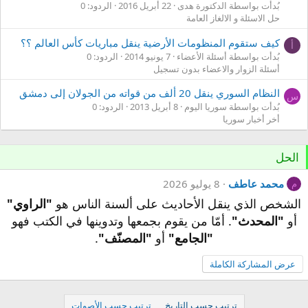
بُدأت بواسطة الدكتورة هدى
22 أبريل 2016
الردود: 0
حل الاسئلة و الالغاز العامة
كيف ستقوم المنظومات الأرضية ينقل مباريات كأس العالم ؟؟
أ
بُدأت بواسطة أسئلة الأعضاء
7 يونيو 2014
الردود: 0
أسئلة الزوار والاعضاء بدون تسجيل
النظام السوري ينقل 20 ألف من قواته من الجولان إلى دمشق
س
بُدأت بواسطة سوريا اليوم
8 أبريل 2013
الردود: 0
أخر أخبار سوريا
الحل
محمد عاطف
8 يوليو 2026
م
الشخص الذي ينقل الأحاديث على ألسنة الناس هو
"الراوي"
أو
"المحدث"
. أمّا من يقوم بجمعها وتدوينها في الكتب فهو
"الجامع"
أو
"المصنّف"
.
عرض المشاركة الكاملة
ترتيب حسب التاريخ
ترتيب حسب الأصوات