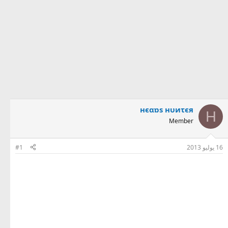
нєαɒs нυиτєя
Н
Member
16 يوليو 2013
#1