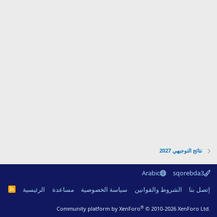
نتائج التوجيهي 2027
Arabic
sqorebda3
R
إتصل بنا
الشروط والقوانين
سياسة الخصوصية
مساعدة
الرئيسية
S
S
®
Community platform by XenForo
© 2010-2026 XenForo Ltd.