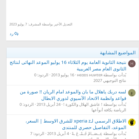
التعديل الأخير بواسطة المشرف:
7 يوليو 2023
رد
المواضيع المشابهة
نتيجة الثانوية العامة يوم الثلاثاء 16 يوليو الموعد النهائى لنتائج
Н
الثانوى العام مصر العربيية
بُدأت بواسطة нєαɒs нυиτєя
16 يوليو 2013
الردود: 0
نتائج التوجيهي 2027
لسه دربك ياهلال ما بان والموعد امام الريان !! صورة من
ع
قواعد وانظمة الاتحاد الآسيوي لدوري الابطال
بُدأت بواسطة ! عاشق الهلال والكورة !
24 أبريل 2013
الردود: 0
الرياضة بكافة أنوآعها
الاطلاق الرسمي لـxperia z للشرق الاوسط | السعر،
الموعد، التفاصيل حصري للمنتدى
بُدأت بواسطة عِــصَــامْ جُـمْـ عَ ـهْ
4 أبريل 2013
الردود: 7
قسم الأتصالات والهواتف