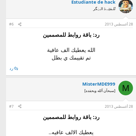
Estudiante de hack
تْلـمَێـےڎ الـہَگر
28 أغسطس 2013
#6
رد: باقة روابط للمصممين
الله يعطيك الف عافية
تم تقييمك ي بطل
رد
MisterMDE999
M
[سبحآن آلله وبحمَده]
28 أغسطس 2013
#7
رد: باقة روابط للمصممين
يعطيك الالف عافيه..