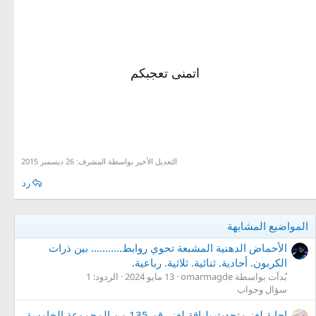
اتمنى تعجبكم
التعديل الأخير بواسطة المشرف:
26 ديسمبر 2015
رد
المواضيع المشابهة
الأحماض الدهنية المشبعة تحوي روابط........... بين ذرات
الكربون. أحادية. ثنائية. ثلاثية. رباعية.
بُدأت بواسطة omarmagde
13 مايو 2024
الردود: 1
سؤال وجواب
اجابة لغز متحدث بلباقة لغز رقم 135 من المجموعة الخامسة