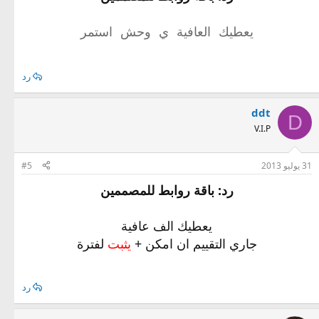
يعطيك العافية ي وحش استمر
رد
ddt
D
V.I.P
31 يوليو 2013
#5
رد: باقة روابط للمصممين
يعطيك الف عافية
جاري التقييم ان امكن +
يثبت
لفترة
رد