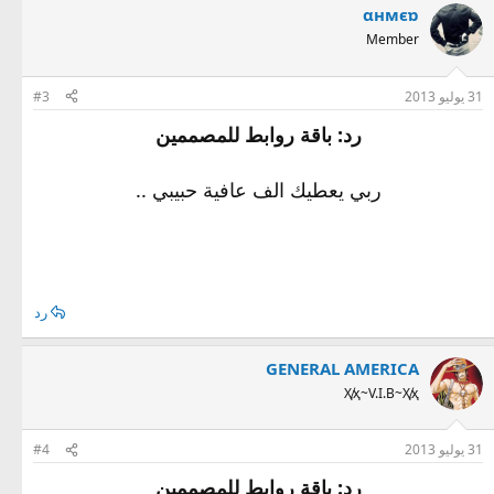
αнмєɒ
Member
31 يوليو 2013
#3
رد: باقة روابط للمصممين
ربي يعطيك الف عافية حبيبي ..
رد
GENERAL AMERICA
Ҳ̸ҳ~V.I.B~Ҳ̸ҳ
31 يوليو 2013
#4
رد: باقة روابط للمصممين