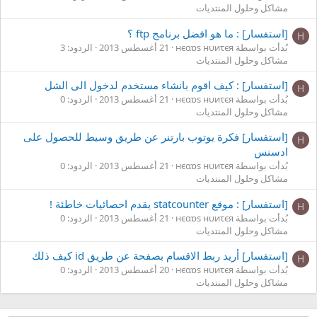
مشاكل وحلول المنتديات
[استفسار] : ما هو افضل برنامج ftp ؟
Н
بُدأت بواسطة нєαɒs нυиτєя
21 أغسطس 2013
الردود: 3
مشاكل وحلول المنتديات
[استفسار] : كيف اقوم بانشاء مستخدم لدخول الى الشل
Н
بُدأت بواسطة нєαɒs нυиτєя
21 أغسطس 2013
الردود: 0
مشاكل وحلول المنتديات
[استفسار] فكرة يوتوب بارتنر عن طريق وسيط للحصول على
Н
ادسنس
بُدأت بواسطة нєαɒs нυиτєя
21 أغسطس 2013
الردود: 0
مشاكل وحلول المنتديات
[استفسار] : موقع statcounter يقدم احصائيات خاطئة !
Н
بُدأت بواسطة нєαɒs нυиτєя
21 أغسطس 2013
الردود: 0
مشاكل وحلول المنتديات
[استفسار] أريد ربط الاقسام بصفحة عن طريق id كيف ذلك
Н
بُدأت بواسطة нєαɒs нυиτєя
20 أغسطس 2013
الردود: 0
مشاكل وحلول المنتديات