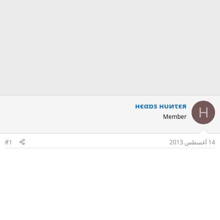
нєαɒs нυиτєя
Н
Member
14 أغسطس 2013
#1