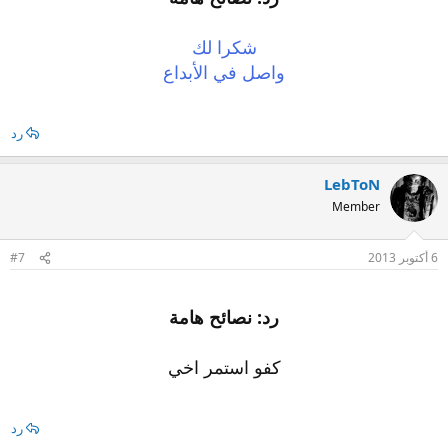
شكرا لك
واصل في الأبداع
رد
LebToN
Member
6 أكتوبر 2013
#7
رد: نصائح هامة
كفو استمر اخي
رد