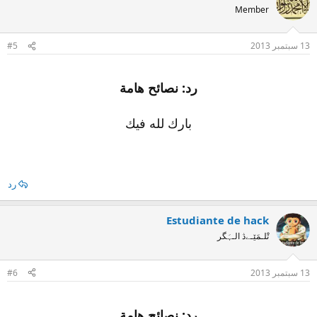
Member
13 سبتمبر 2013
#5
رد: نصائح هامة
بارك لله فيك
رد
Estudiante de hack
تْلـمَێـےڎ الـہَگر
13 سبتمبر 2013
#6
رد: نصائح هامة