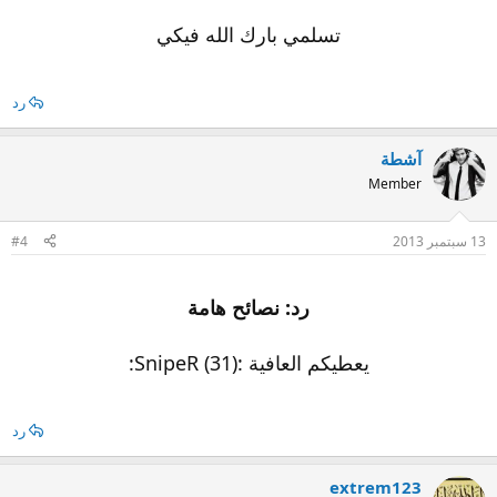
تسلمي بارك الله فيكي
رد
آشطة
Member
13 سبتمبر 2013
#4
رد: نصائح هامة
يعطيكم العافية :SnipeR (31):
رد
extrem123