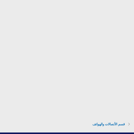
م
قسم الأتصالات والهواتف