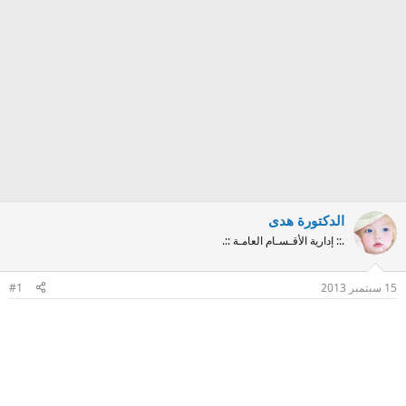
الدكتورة هدى
.:: إدارية الأقـسـام العامـة ::.
15 سبتمبر 2013
#1