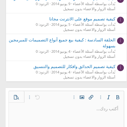
بُدأت بواسطة أسئلة الأعضاء
9 يونيو 2014
الردود: 0
أسئلة الزوار والاعضاء بدون تسجيل
كيفية تصميم موقع على الانترنت مجانا
أ
بُدأت بواسطة أسئلة الأعضاء
5 يونيو 2014
الردود: 0
أسئلة الزوار والاعضاء بدون تسجيل
الحلقة السادسة : كيفية بيع جميع أنواع التصميمات للمبرمجين
أ
بسهولة
بُدأت بواسطة أسئلة الأعضاء
4 يونيو 2014
الردود: 0
أسئلة الزوار والاعضاء بدون تسجيل
كيفية تصميم الحدائق وافكار للتصميم والتنسيق
أ
بُدأت بواسطة أسئلة الأعضاء
4 يونيو 2014
الردود: 0
أسئلة الزوار والاعضاء بدون تسجيل
غامق
مائل
خيارات إضافية…
إدراج رابط
إدراج صورة
خيارات إضافية…
تراجع
معاينة
خيارات إضافية…
أكتب ردك...
محاذاة لليسار
9
حفظ المسودة
قائمة مرتبة
عادي
Arial
إعادة
الإبتسامات
حجم الخط
إقتباس
تبديل الـ BB code
ميديا
لون النص
إزالة التنسيق
عائلة الخط
قائمة
المسودات
إدراج جدول
المحاذاة
إدراج خط أفقي
كود
محتوى مخفي
تنسيق الفقرة
مشطوب
مسطر
كود مضمن
نص مخفي مضمن
10
حذف المسودة
توسيط
Book Antiqua
قائمة غير مرتبة
عنوان 1
12
Courier New