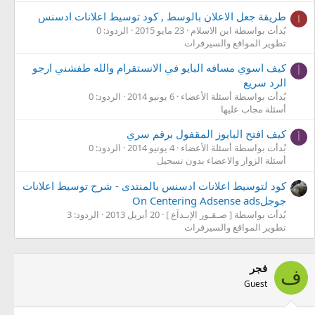
طريقة جعل الاعلان بالوسط , كود توسيط اعلانات ادسنس
ا
بُدأت بواسطة ابن الاسلام
23 مايو 2015
الردود: 0
تطوير المواقع والسيرفرات
كيف اسوي مسافه البايو في الانستقرام والله طفشني ارجو
أ
الرد سريع
بُدأت بواسطة أسئلة الأعضاء
6 يونيو 2014
الردود: 0
أسئلة مجاب عليها
كيف افتح البايوز المقفول برقم سري
أ
بُدأت بواسطة أسئلة الأعضاء
4 يونيو 2014
الردود: 0
أسئلة الزوار والاعضاء بدون تسجيل
كود لتوسيط اعلانات ادسنس بالمنتدى - شرح توسيط اعلانات
جوجلOn Centering Adsense ads
بُدأت بواسطة [ صـقـور الإبـدآع ]
20 أبريل 2013
الردود: 3
تطوير المواقع والسيرفرات
فجر
ف
Guest