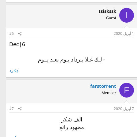
Isiskssk
I
Guest
1 أبريل 2020
#6
Dec|6
- لـك غـلا يـزداد يـوم بعـد يــوم
رد
farstorrent
F
Member
7 أبريل 2020
#7
الف شكر
مجهود رائع