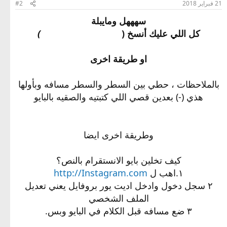
21 فبراير 2018
#2
سهههل ومايبلة
كل اللي عليك أنسخ ( ⠀⠀ ⠀⠀ ⠀⠀ ⠀⠀ ⠀⠀
)
او طريقة اخرى
بالملاحظات ، حطي بين السطر والسطر مسافه وبأولها
هذي (-) بعدين قصي اللي كتبتيه والصقيه بالبايو
وطريقة اخرى ايضا
كيف تخلين بايو الانستقرام بالنص؟
١.اهب ل
http://Instagram.com
٢ سجل دخول وادخل اديت يور بروفايل يعني تعديل
الملف الشخصي
٣ ضع مسافه قبل الكلام في البايو وبس.