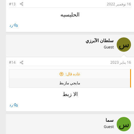
16 نوفمبر 2022
#13
الحليسيه
رد
سلطان الآبرزي
س
Guest
16 يناير 2023
#14
غاده قال:
مايجي مازبط
الا زبط
رد
سما
س
Guest