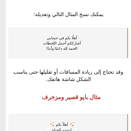
يمكنك نسخ المثال التالي وتعديله:
⠀⠀ ⠀⠀أهلًا بكم في حسابي
⠀⠀ ⠀⠀أشارككم أجمل اللحظات
⠀⠀ ⠀⠀الحمد لله دائمًا وأبدًا
وقد تحتاج إلى زيادة المسافات أو تقليلها حتى يناسب
الشكل شاشة هاتفك.
مثال بايو قصير ومزخرف
⠀⠀ ⠀⠀
أهلاً بكم
⠀⠀ ⠀⠀
ابتسم للحياة