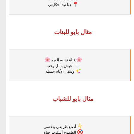
⠀⠀ ⠀⠀
هنا تبدأ حكايتي
مثال بايو للبنات
⠀⠀ ⠀⠀
فتاة تشبه الورد
⠀⠀ ⠀⠀
أعيش بأمل وحب
⠀⠀ ⠀⠀
وتبقى الأيام جميلة
مثال بايو للشباب
⠀⠀ ⠀⠀
أصنع طريقي بنفسي
⠀⠀ ⠀⠀
الطموح أسلوب حياة