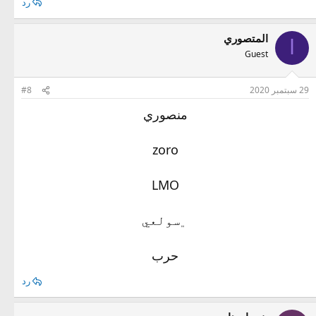
رد
المتصوري
ا
Guest
29 سبتمبر 2020
#8
منصوري
zoro
LMO
﮼سولعي
حرب
رد