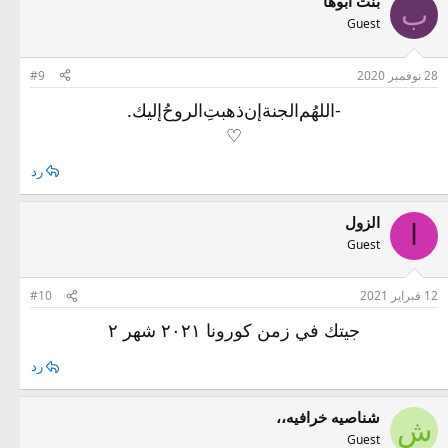
بنت ابوها
ب
Guest
28 نوفمبر 2020
#9
-اللهُم‌الجنةإن‌ذهبتِ‌الروحُ‌إليك.
♡︎
رد
الزول
ا
Guest
12 فبراير 2021
#10
جيتك في زمن كورونا ٢٠٢١ شهر ٢
رد
شناصيه خرافيه،،
ش
Guest