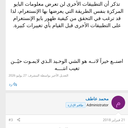
تذكر أن التطبيقات الأخرى لن تعرض معلومات البايو
المركزة بنفس الطريقة التي يعرضها بها الإنستغرام، لذا
قد ترغب في التحقق من كيفية ظهور بايو الإنستغرام
على التطبيقات الأخرى قبل القيام بأي تغييرات كبيرة.
اصنــع خيرآ لانــه هو الشي الوحـيد الـذي لايمـوت حيًــن
تغيب انتــــه
التعديل الأخير بواسطة المشرف:
27 يوليو 2026
رد
محمد عاطف
م
Administrator
طاقم الإدارة
21 فبراير 2018
#3