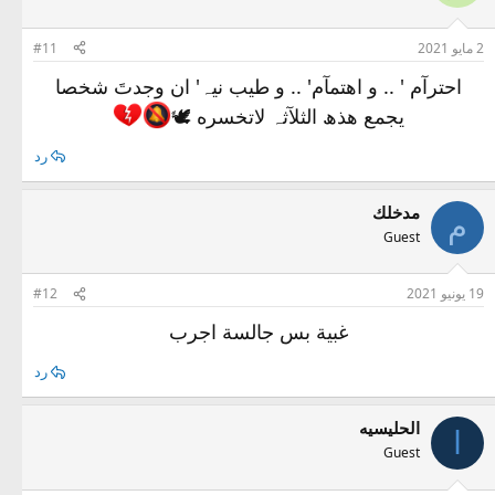
2 مايو 2021
#11
احترآم ' .. و اهتمآم' .. و طيب نيہ' ان وجدتَ شخصا
يجمع ھذھ الثلآثہ لاتخسره 🕊
رد
مدخلك
م
Guest
19 يونيو 2021
#12
غبية بس جالسة اجرب
رد
الحليسيه
ا
Guest