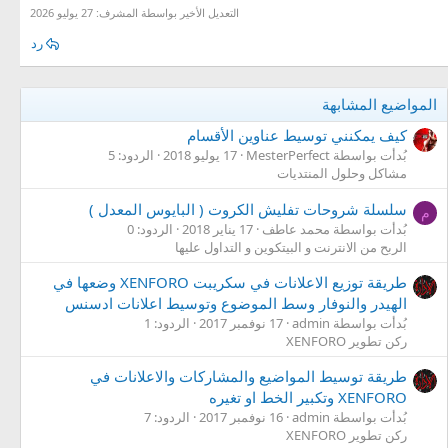
التعديل الأخير بواسطة المشرف:
27 يوليو 2026
رد
المواضيع المشابهة
كيف يمكنني توسيط عناوين الأقسام
بُدأت بواسطة MesterPerfect
17 يوليو 2018
الردود: 5
مشاكل وحلول المنتديات
سلسلة شروحات تفليش الكروت ( البايوس المعدل )
م
بُدأت بواسطة محمد عاطف
17 يناير 2018
الردود: 0
الربح من الانترنت و البيتكوين و التداول عليها
طريقة توزيع الاعلانات في سكريبت XENFORO وضعها في
الهيدر والنوفار وسط الموضوع وتوسيط اعلانات ادسنس
بُدأت بواسطة admin
17 نوفمبر 2017
الردود: 1
ركن تطوير XENFORO
طريقة توسيط المواضيع والمشاركات والاعلانات في
XENFORO وتكبير الخط او تغيره
بُدأت بواسطة admin
16 نوفمبر 2017
الردود: 7
ركن تطوير XENFORO