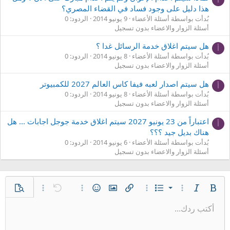
هذا دليل على وجود فساد في القضاء المصري؟
بُدأت بواسطة أسئلة الأعضاء
9 يونيو 2014
الردود: 0
أسئلة الزوار والاعضاء بدون تسجيل
هل سيتم اغلاق خدمة الرسائل غدا ؟
أ
بُدأت بواسطة أسئلة الأعضاء
8 يونيو 2014
الردود: 0
أسئلة الزوار والاعضاء بدون تسجيل
هل سيتم اصدار لعبه فيفا كاس العالم 2027 للكمبيوتر
أ
بُدأت بواسطة أسئلة الأعضاء
8 يونيو 2014
الردود: 0
أسئلة الزوار والاعضاء بدون تسجيل
اعتباراً من 23 يونيو 2027 سيتم اغلاق خدمة جوجل اجابات ... هل
أ
هناك بديل جيد ؟؟؟
بُدأت بواسطة أسئلة الأعضاء
6 يونيو 2014
الردود: 0
أسئلة الزوار والاعضاء بدون تسجيل
قائمة مرتبة
غامق
مائل
قائمة
خيارات إضافية…
خيارات إضافية…
إدراج رابط
إدراج صورة
الإبتسامات
تراجع
خيارات إضافية…
معاينة
خيارات إضافية…
قائمة غير مرتبة
أكتب ردك...
محاذاة لليسار
9
عادي
حفظ المسودة
Arial
إعادة
إقتباس
المحاذاة
ميديا
حجم الخط
تبديل الـ BB code
لون النص
تنسيق الفقرة
إدراج جدول
إزالة التنسيق
عائلة الخط
مشطوب
المسودات
مسطر
إدراج خط أفقي
كود
محتوى مخفي
كود مضمن
نص مخفي مضمن
مسافة بادئة
10
حذف المسودة
توسيط
عنوان 1
Book Antiqua