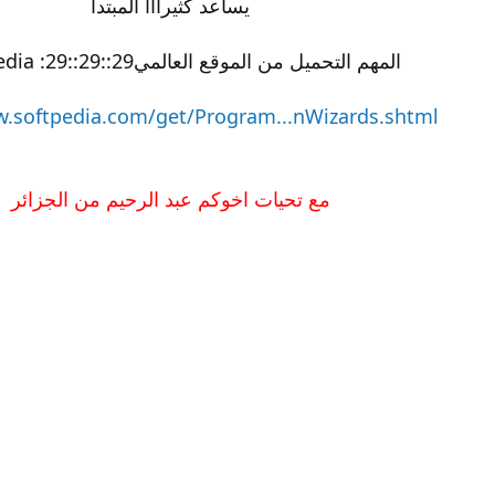
يساعد كثيرااا المبتدأ
المهم التحميل من الموقع العالميsoftpedia :29::29::29:
w.softpedia.com/get/Program...nWizards.shtml
مع تحيات اخوكم عبد الرحيم من الجزائر