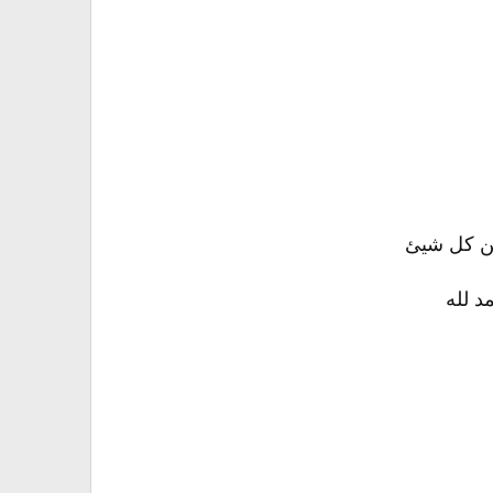
عن كل شيئ
د لله