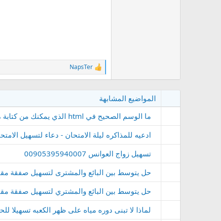
NapsTer
ا
ل
ت
ف
المواضيع المشابهة
ا
ع
ما الوسم الصحيح في html الذي يمكنك من كتابة مقطع جافا سكريبت
ل
ا
ت
ادعيه للمذاكره ليلة الامتحان - دعاء لتسهيل الامت
:
تسهيل زواج العوانس 00905395940007
حل يتوسط بين البائع والمشترى لتسهيل صفقة مقابل اج
حل يتوسط بين البائع والمشتري لتسهيل صفقة مقابل اجر
لماذا لا تبنى دوره مياه على ظهر الكعبه تسهيلا لل