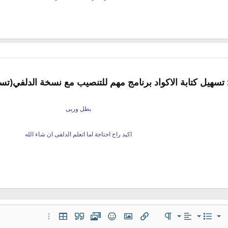
 تسهيل كتابة الاكواد برنامج مهم للتنصيب مع نسخة الدلفي(تسه
بطل وربى
اكيد راح احتاجة اما اتعلم الدلفى ان شاء الله
محاذاة لليسار
عادي
قائمة مرتبة
قائمة
 إضافية…
المحاذاة
تنسيق الفقرة
إدراج رابط
إدراج صورة
ميديا
الإبتسامات
إقتباس
إدراج جدول
خيارات إضافية…