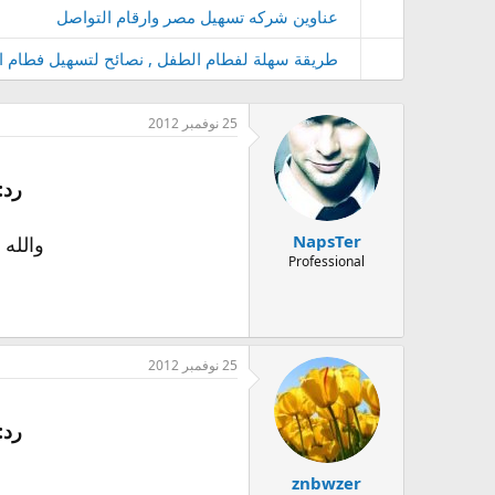
عناوين شركه تسهيل مصر وارقام التواصل
طريقة سهلة لفطام الطفل , نصائح لتسهيل فطام الطف
25 نوفمبر 2012
رد:
NapsTer
والله
Professional
25 نوفمبر 2012
رد:
znbwzer